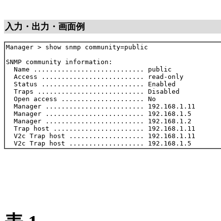
入力・出力・画面例
Manager > show snmp community=public

SNMP community information:

  Name ............................ public

  Access .......................... read-only

  Status .......................... Enabled

  Traps ........................... Disabled

  Open access ..................... No

  Manager ......................... 192.168.1.11

  Manager ......................... 192.168.1.5

  Manager ......................... 192.168.1.2

  Trap host ....................... 192.168.1.11

  V2c Trap host ................... 192.168.1.11
