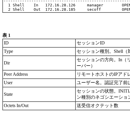
-------------------------------------------------------
  1 Shell    In   172.16.28.126     manager        OPEN
表 1
ID
セッションID
Type
セッション種別。Shel
セッションの方向。In
Dir
ーバー）
Peer Address
リモートホストのIPアド
User
ユーザー名。認証完了前
セッションの状態。INIT
State
ン種別のネゴシエーショ
Octets In/Out
送受信オクテット数