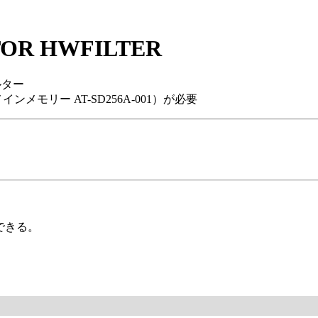
OR HWFILTER
ルター
ンメモリー AT-SD256A-001）が必要
できる。