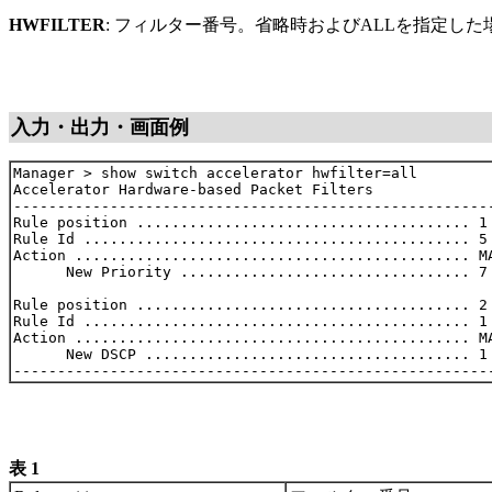
HWFILTER
: フィルター番号。省略時およびALLを指定し
入力・出力・画面例
Manager > show switch accelerator hwfilter=all

Accelerator Hardware-based Packet Filters

-------------------------------------------------------
Rule position ...................................... 1

Rule Id ............................................ 5

Action ............................................. MA
      New Priority ................................. 7

Rule position ...................................... 2

Rule Id ............................................ 1

Action ............................................. MA
      New DSCP ..................................... 1

表 1