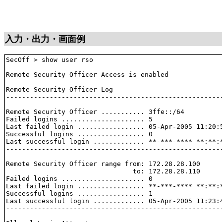
入力・出力・画面例
SecOff > show user rso

Remote Security Officer Access is enabled

Remote Security Officer Log

-------------------------------------------------------
Remote Security Officer ........... 3ffe::/64

Failed logins ..................... 5

Last failed login ................. 05-Apr-2005 11:20:5
Successful logins ................. 0

Last successful login ............. **-***-**** **:**:*
-------------------------------------------------------
Remote Security Officer range from: 172.28.28.100

                                to: 172.28.28.110

Failed logins ..................... 0

Last failed login ................. **-***-**** **:**:*
Successful logins ................. 1

Last successful login ............. 05-Apr-2005 11:23:4
-------------------------------------------------------