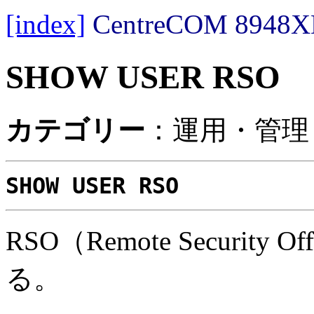
[index]
CentreCOM 89
SHOW USER RSO
カテゴリー
：運用・管理 
SHOW USER RSO
RSO（Remote Securit
る。