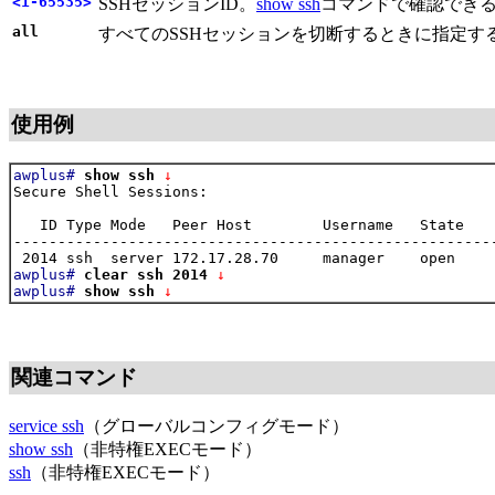
<1-65535>
SSHセッションID。
show ssh
コマンドで確認でき
all
すべてのSSHセッションを切断するときに指定す
使用例
awplus#
show ssh
 ↓
Secure Shell Sessions:

   ID Type Mode   Peer Host        Username   State    
-------------------------------------------------------
awplus#
clear ssh 2014
 ↓
awplus#
show ssh
 ↓
関連コマンド
service ssh
（グローバルコンフィグモード）
show ssh
（非特権EXECモード）
ssh
（非特権EXECモード）