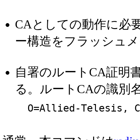
CAとしての動作に必
ー構造をフラッシュメ
自署のルートCA証明
る。ルートCAの識別
O=Allied-Telesis, 