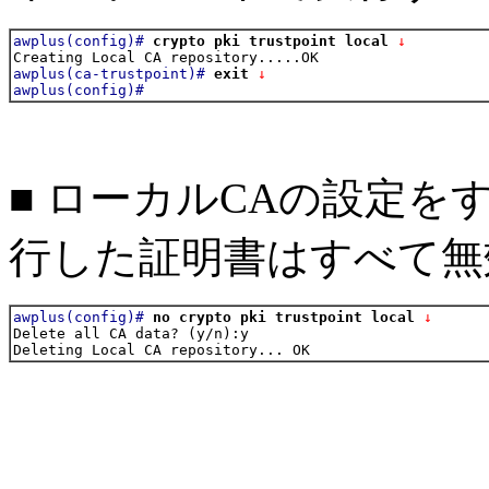
awplus(config)#
crypto pki trustpoint local
 ↓
awplus(ca-trustpoint)#
exit
 ↓
awplus(config)#
■ ローカルCAの設定
行した証明書はすべて無
awplus(config)#
no crypto pki trustpoint local
 ↓
Delete all CA data? (y/n):y
