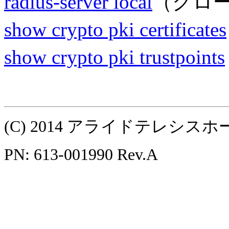
radius-server local
（グロ
show crypto pki certificates
show crypto pki trustpoints
(C) 2014 アライドテレシ
PN: 613-001990 Rev.A