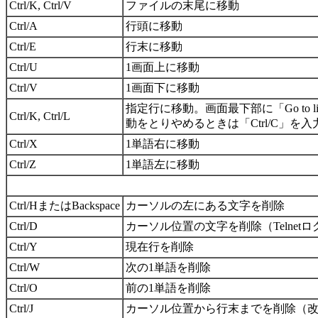
Ctrl/K, Ctrl/V
ファイルの末尾に移動
Ctrl/A
行頭に移動
Ctrl/E
行末に移動
Ctrl/U
1画面上に移動
Ctrl/V
1画面下に移動
指定行に移動。画面最下部に「Go to l
Ctrl/K, Ctrl/L
動をとりやめるときは「Ctrl/C」を入
Ctrl/X
1単語右に移動
Ctrl/Z
1単語左に移動
Ctrl/HまたはBackspace
カーソルの左にある文字を削除
Ctrl/D
カーソル位置の文字を削除（Telnet
Ctrl/Y
現在行を削除
Ctrl/W
次の1単語を削除
Ctrl/O
前の1単語を削除
Ctrl/J
カーソル位置から行末までを削除（改行