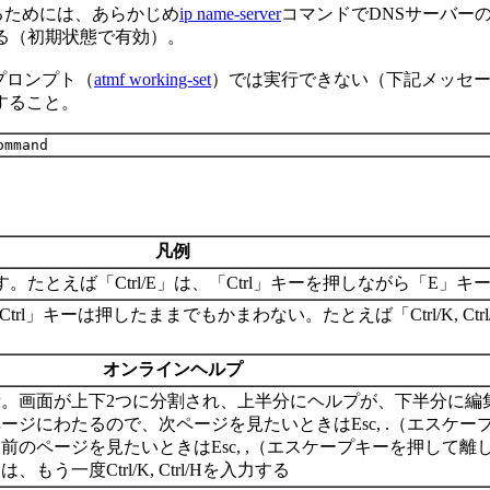
るためには、あらかじめ
ip name-server
コマンドでDNSサーバー
る（初期状態で有効）。
プロンプト（
atmf working-set
）では実行できない（下記メッセー
すること。
凡例
す。たとえば「Ctrl/E」は、「Ctrl」キーを押しながら「E」
「Ctrl」キーは押したままでもかまわない。たとえば「Ctrl/K, Ctrl
オンラインヘルプ
。画面が上下2つに分割され、上半分にヘルプが、下半分に編
ジにわたるので、次ページを見たいときはEsc, .（エスケー
のページを見たいときはEsc, ,（エスケープキーを押して離
一度Ctrl/K, Ctrl/Hを入力する