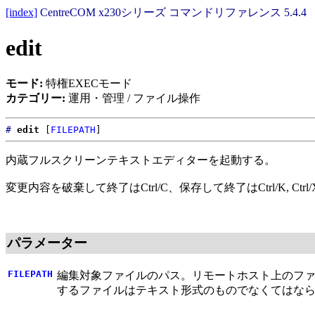
[index]
CentreCOM x230シリーズ コマンドリファレンス 5.4.4
edit
モード:
特権EXECモード
カテゴリー:
運用・管理 / ファイル操作
#
edit
[
FILEPATH
]
内蔵フルスクリーンテキストエディターを起動する。
変更内容を破棄して終了はCtrl/C、保存して終了はCtrl/K, Ctr
パラメーター
FILEPATH
編集対象ファイルのパス。リモートホスト上のファ
するファイルはテキスト形式のものでなくてはな