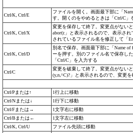
ファイルを開く。画面最下部に「Name of 
Ctrl/K, Ctrl/E
す。開くのをやめるときは「Ctrl/C
変更を保存して終了。変更点がないときはその
Ctrl/K, Ctrl/X
abort):」と表示されるので、表
されているファイル名を修正して「Ent
別名で保存。画面最下部に「Name of fi
Ctrl/K, Ctrl/D
ーを押す。別のファイル名で保存した
「Ctrl/C」を入力する
変更を破棄して終了。変更点がないときはその
Ctrl/C
(y,n,^C)?」と表示されるので、
Ctrl/Pまたは↑
1行上に移動
Ctrl/Nまたは↓
1行下に移動
Ctrl/Fまたは→
1文字右に移動
Ctrl/Bまたは←
1文字左に移動
Ctrl/K, Ctrl/U
ファイル先頭に移動