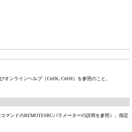
よびオンラインヘルプ（Ctrl/K, Ctrl/H）を参照のこと。
y
コマンドのREMOTESRCパラメーターの説明を参照）。指定