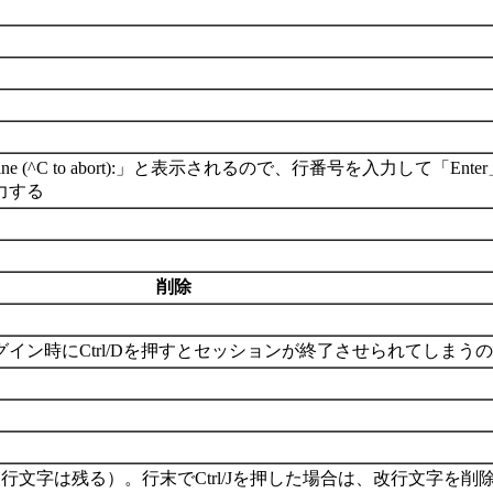
ine (^C to abort):」と表示されるので、行番号を入力して
力する
削除
ログイン時にCtrl/Dを押すとセッションが終了させられてしまう
文字は残る）。行末でCtrl/Jを押した場合は、改行文字を