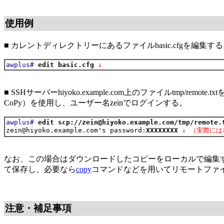
使用例
■ カレントディレクトリーにあるファイルbasic.cfgを編集す
awplus#
edit basic.cfg
 ↓
■ SSHサーバーhiyoko.example.com上のファイルtmp
CoPy）を使用し、ユーザー名zeinでログインする。
awplus#
edit scp://zein@hiyoko.example.com/tmp/remote.
zein@hiyoko.example.com's password:
XXXXXXXX
↓ （実際に
なお、この場合はダウンロードしたコピーをローカルで編集
て保存し、必要なら
copy
コマンドなどを用いてリモートファ
注意・補足事項