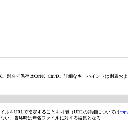
l/X。別名で保存はCtrl/K, Ctrl/D。詳細なキーバインドは別表お
イルをURLで指定することも可能（URLの詳細については
cop
らない。省略時は無名ファイルに対する編集となる