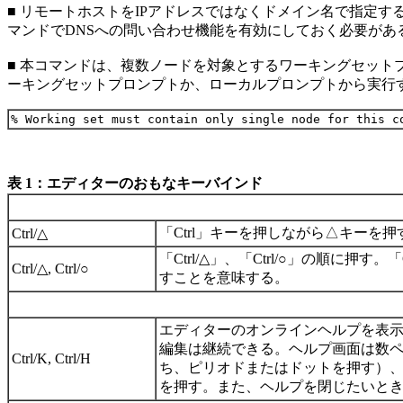
■ リモートホストをIPアドレスではなくドメイン名で指定す
マンドでDNSへの問い合わせ機能を有効にしておく必要があ
■ 本コマンドは、複数ノードを対象とするワーキングセット
ーキングセットプロンプトか、ローカルプロンプトから実行
表 1：エディターのおもなキーバインド
「Ctrl」キーを押しながら△キーを押
Ctrl/△
「Ctrl/△」、「Ctrl/○」の順に押す。
Ctrl/△, Ctrl/○
すことを意味する。
エディターのオンラインヘルプを表示
編集は継続できる。ヘルプ画面は数ペー
Ctrl/K, Ctrl/H
ち、ピリオドまたはドットを押す）、前
を押す。また、ヘルプを閉じたいときは、もう