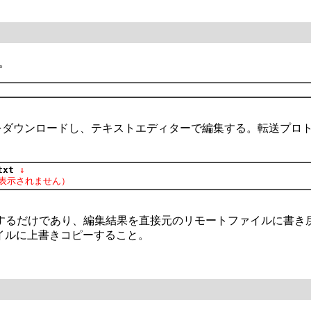
る。
/remote.txtをダウンロードし、テキストエディターで編集する。転送
txt
 ↓
は表示されません）
するだけであり、編集結果を直接元のリモートファイルに書き
イルに上書きコピーすること。