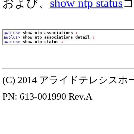
および、
show ntp status
awplus>
show ntp associations
 ↓
awplus>
show ntp associations detail
 ↓
awplus>
show ntp status
 ↓
(C) 2014 アライドテレシ
PN: 613-001990 Rev.A