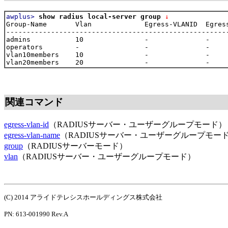
awplus>
show radius local-server group
 ↓
Group-Name       Vlan             Egress-VLANID  Egress
-------------------------------------------------------
admins           10               -              -

operators        -                -              -

vlan10members    10               -              -

関連コマンド
egress-vlan-id
（RADIUSサーバー・ユーザーグループモード）
egress-vlan-name
（RADIUSサーバー・ユーザーグループモー
group
（RADIUSサーバーモード）
vlan
（RADIUSサーバー・ユーザーグループモード）
(C) 2014 アライドテレシスホールディングス株式会社
PN: 613-001990 Rev.A