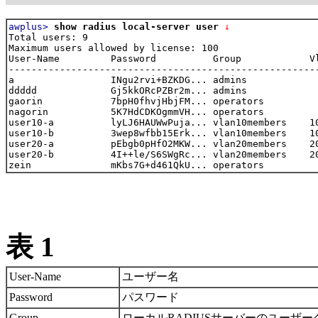
awplus>
show radius local-server user
 ↓
Total users: 9

Maximum users allowed by license: 100

User-Name         Password          Group            Vl
-------------------------------------------------------
a                 INgu2rvi+BZKDG... admins

ddddd             Gj5kkORcPZBr2m... admins

gaorin            7bpH0fhvjHbjFM... operators

nagorin           5K7HdCDKOgmmVH... operators

user10-a          lyLJ6HAUWwPuja... vlan10members    10
user10-b          3wep8wfbb15Erk... vlan10members    10
user20-a          pEbgb0pHfO2MKW... vlan20members    20
user20-b          4I++le/S6SWgRc... vlan20members    20
表 1
User-Name
ユーザー名
Password
パスワード
Group
ローカルRADIUSサーバーのユーザ