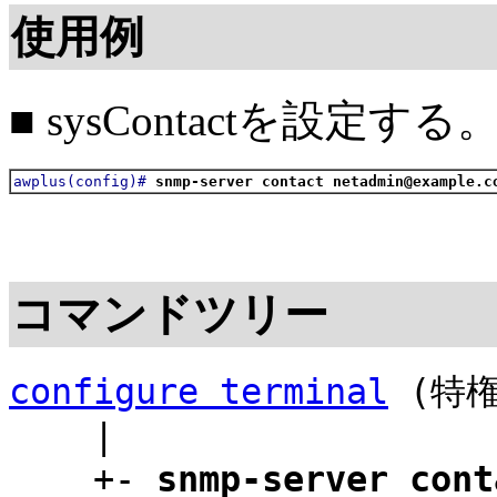
使用例
■ sysContactを設定する
awplus(config)#
snmp-server contact netadmin@example.c
コマンドツリー
configure terminal
(特権
|
+-
snmp-server cont