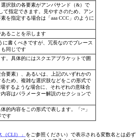
。選択肢の各要素がアンパサンド（&）で
して指定できます。見やすさのため、アン
を指定する場合は「aaa CCC」のように
であることを示します
}] のように書くべきですが、冗長なのでブレース
とも同じです
ます。具体的にはスクエアブラケットで囲
複合要素）、あるいは、上記のいずれかの
するため、複雑な選択肢などをこの形式で
登場するような場合に、それぞれの意味合
な内容はパラメーター解説のセクションで
体的内容をこの形式で表します。「:=」
容です
（CLI）」
をご参照ください）で表示される変数名とは必ず