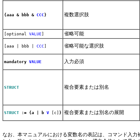
複数選択肢
{aaa & bbb &
CCC
}
省略可能
[optional
VALUE
]
省略可能な選択肢
[aaa | bbb |
CCC
]
入力必須
mandatory
VALUE
複合要素または別名
STRUCT
複合要素または別名の展開
STRUCT
:= {a | b
V
[c]
}
なお、本マニュアルにおける変数名の表記は、コマンド入力