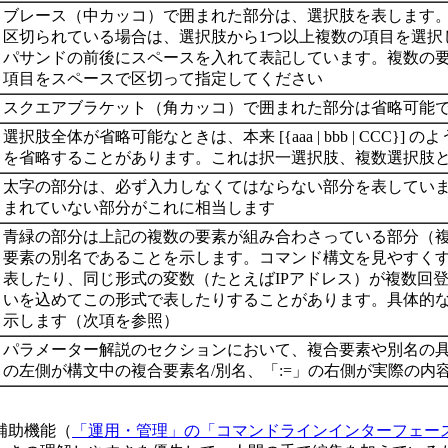
ブレース（中カッコ）で囲まれた部分は、選択肢を表します
区切られている場合は、選択肢から1つ以上複数の項目を選択
パサンドの前後にスペースを入れて表記しています。複数の要素
項目をスペースで区切って指定してください
スクエアブラケット（角カッコ）で囲まれた部分は省略可能
選択肢全体が省略可能なときは、本来 [{aaa | bbb | CCC
を省略することがあります。これは択一選択肢、複数選択肢
太字の部分は、必ず入力しなくてはならない部分を表してい
まれていない部分がこれに相当します
青緑の部分は上記の複数の要素が組み合わさっている部分（
要素の別名であることを示します。コマンド構文を見やすく
表したり、同じ形式の変数（たとえばIPアドレス）が複数回
いを込めてこの形式で表したりすることがあります。具体的
示します（次項を参照）
パラメーター解説のセクションにおいて、複合要素や別名の具
の左側が構文中の複合要素名/別名、「:=」の右側が実際の内
補助機能（
「運用・管理」の「コマンドラインインターフェース