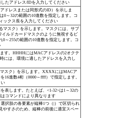
したアドレス/IDを入力してください
IPアドレスまたは同形式のID）を示しま
には0～32の範囲の10進数を指定します。コ
フィックス長を入力してください
対するマスク）を示します。マスクには、サブ
ワイルドカードマスクのように無視するビ
0～255の範囲の10進数を指定します。コ
い
します。HHHHにはMACアドレスの2オクテ
ド入力時には、環境に適したアドレスを入力し
するマスク）を示します。XXXXにはMACア
進数4桁（0000～ffff）で指定します。
さい
表します。たとえば、<1-32>は1～32の
囲はコマンドにより異なります
選択肢の各要素が縦棒1つ（|）で区切られ
見やすさのため、縦棒の前後に適宜スペー