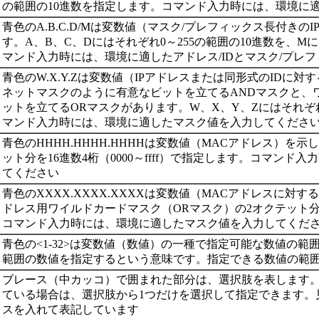
の範囲の10進数を指定します。コマンド入力時には、環境に適
青色のA.B.C.D/Mは変数値（マスク/プレフィックス長付きの
す。A、B、C、Dにはそれぞれ0～255の範囲の10進数を、M
マンド入力時には、環境に適したアドレス/IDとマスク/プレ
青色のW.X.Y.Zは変数値（IPアドレスまたは同形式のIDに
ネットマスクのように有意なビットを立てるANDマスクと、
ットを立てるORマスクがあります。W、X、Y、Zにはそれぞれ
マンド入力時には、環境に適したマスク値を入力してくださ
青色のHHHH.HHHH.HHHHは変数値（MACアドレス）を示
ット分を16進数4桁（0000～ffff）で指定します。コマン
てください
青色のXXXX.XXXX.XXXXは変数値（MACアドレスに対
ドレス用ワイルドカードマスク（ORマスク）の2オクテット分を16
コマンド入力時には、環境に適したマスク値を入力してくだ
青色の<1-32>は変数値（数値）の一種で指定可能な数値の範囲を
範囲の数値を指定するという意味です。指定できる数値の範
ブレース（中カッコ）で囲まれた部分は、選択肢を表します。
ている場合は、選択肢から1つだけを選択して指定できます。
スを入れて表記しています