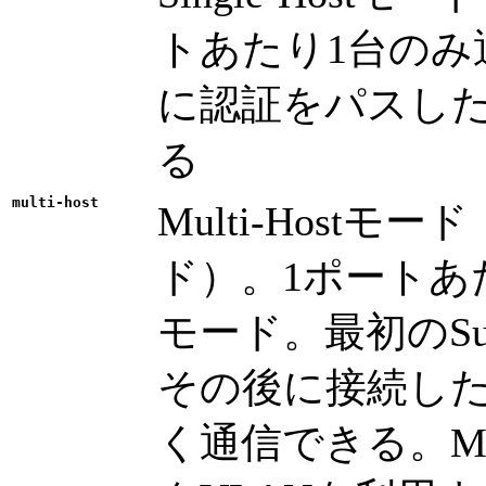
トあたり1台のみ
に認証をパスしたS
る
multi-host
Multi-Host
ド）。1ポートあ
モード。最初のSu
その後に接続したS
く通信できる。Mu