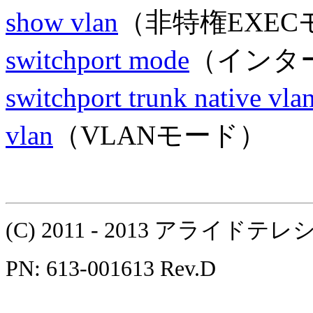
show vlan
（非特権EXEC
switchport mode
（インタ
switchport trunk native vla
vlan
（VLANモード）
(C) 2011 - 2013 アラ
PN: 613-001613 Rev.D