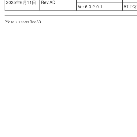
2025年6月11日
Rev.AD
Ver.6.0.2-0.1
AT-TQ
PN: 613-002599 Rev.AD