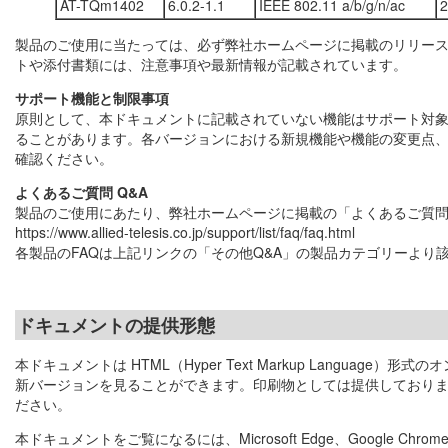
AT-TQm1402
6.0.2-1.1
IEEE 802.11 a/b/g/n/ac
2
製品のご使用に当たっては、必ず弊社ホームページに掲載のリリー
トや添付書類には、注意事項や最新情報が記載されています。
サポート機能と制限事項
原則として、本ドキュメントに記載されていない機能はサポート対
ることがあります。各バージョンにおける新規機能や機能の変更点
確認ください。
よくあるご質問 Q&A
製品のご使用にあたり、弊社ホームページに掲載の「よくあるご質問 
https://www.allied-telesis.co.jp/support/list/faq/faq.html
各製品のFAQは上記リンクの「その他Q&A」の製品カテゴリーより
ドキュメントの提供形態
本ドキュメントは HTML（Hyper Text Markup Langu
新バージョンを見ることができます。印刷物としては提供しておりま
ださい。
本ドキュメントをご覧になるには、Microsoft Edge、Google