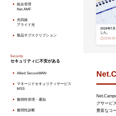
製品ナ
映像監
統合管理
Net.AMF
その
光回線
アライド光
2026年
製品関
した。
製品サブスクリプション
2026.05
動作検
他社製
Security
セキュリティに不安がある
販売終
Net
Allied SecureWAN
マネージドセキュリティサービス
MSS
Net.C
脆弱性管理・通知
グサービ
脆弱性診断
豊富なコ