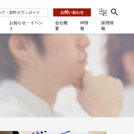
ログ・資料ダウンロード
お問い合わせ
お知らせ・イベン
会社概
IR情
採用情
ト
要
報
報
ビス
ント
ーション連携 AMF-SEC
業所一覧
用
機関向け
あるご質問 / お困りのときに
インバックアップ
プ会社一覧
体向け
発生時に必要な情報
ナー
展示会・学会
援 Net.Pro
型インシデントレスポンス訓練基盤 NetQuest
ト
ーシティ推進
高・教育委員会向け
サイトサービス契約中のお客様へ
 Net.Monitor
m
ステークホルダー方針
向け
 Net.Assist
業向け
守 Net.Cover
向け
理 Net.AMF
研修 Net.Campus