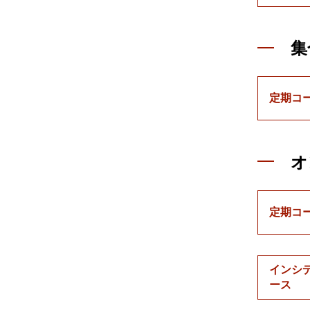
集
定期コ
オ
定期コ
インシ
ース