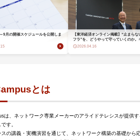
ビゲーション
視
システム構成アシスト
クラ
Platf
セキュ
他
7月～9月の開催スケジュールを公開しま
【東洋経済オンライン掲載】“止まらない
SAS
連資料・証明書など
フラ”を、どうやって守っていくのか。
システムアンドサポート株式会社 代表
.15
2026.04.16
平賀氏と、当社代表取締役副社長・佐
オフ
証
小企業を支える取り組みについて対談
が公開されました。
光回
品・サービス連携 企業一覧
製品
了予定製品／販売終了製品
.Campusとは
ampusは、ネットワーク専業メーカーのアライドテレシスが提
スです。
ースの講義・実機演習を通じて、ネットワーク構築の基礎から