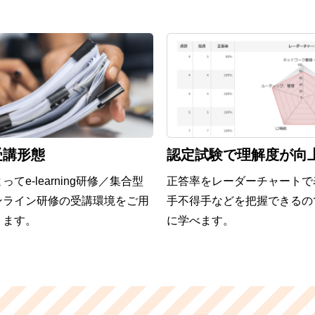
受講形態
認定試験で理解度が向
てe-learning研修／集合型
正答率をレーダーチャートで
ンライン研修の受講環境をご用
手不得手などを把握できるの
ります。
に学べます。