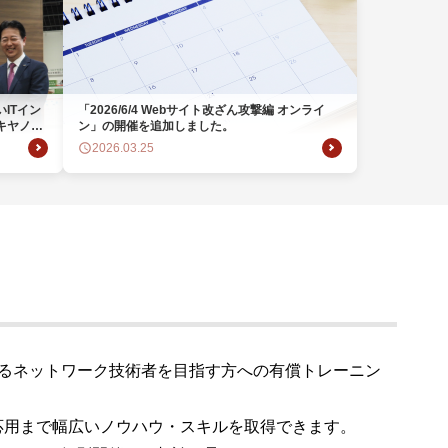
ウド型インシデントレスポンス訓練基盤 NetQuest
orm
リティ対策・支援 Net.CyberSecurity
ITイン
「2026/6/4 Webサイト改ざん攻撃編 オンライ
Eソリューション Allied SecureWAN
キヤノン
ン」の開催を追加しました。
取締役・
2026.03.25
藤が、中
ラインバックアップ
した記事
線 アライド光
サブスクリプション
供するネットワーク技術者を目指す方への有償トレーニン
応用まで幅広いノウハウ・スキルを取得できます。