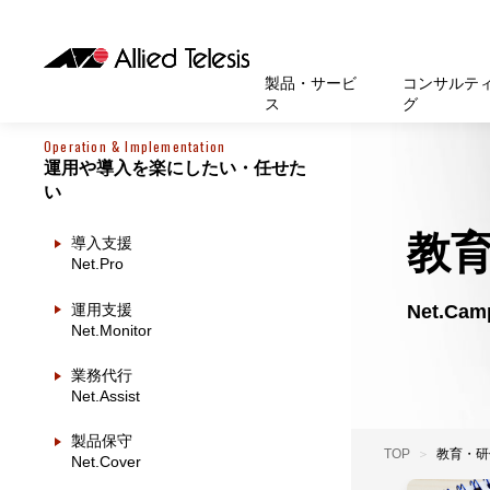
製品・サービ
コンサルテ
ス
グ
Operation & Implementation
運用や導入を楽にしたい・任せた
製品
お知
無線LA
SASEソ
お知ら
医療・
基本情
新卒採
製品・サービス
ソリューション
セキュリティ
サポート
お客様事例
お知らせ・イベント
会社概要
採用情報
い
帯域強
セキュリテ
規約一
官公庁
沿革
スイッ
重要な
トップページへ
トップページへ
トップページへ
トップページへ
トップページへ
トップページへ
教
導入支援
Net.Pro
運用管
運用支援 N
マニュ
小中高
受賞・
UTM
Net.C
運用支援
クラウ
サポー
大学
環境保
セキュ
Net.Monitor
サーバ
アカデ
業務代行
Net.Assist
データ
製品
製品保守
BCP対
TOP
教育・研
Net.Cover