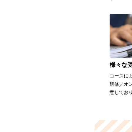
様々な
コースによっ
研修／オ
意してお