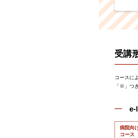
受講
コースによ
「※」つ
e-
病院向
コース