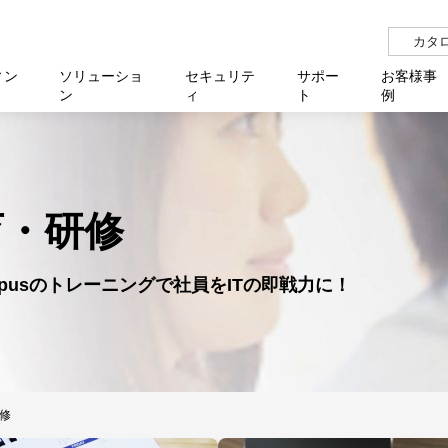
カタ
ィン
ソリューショ
セキュリテ
サポー
お客様事
ン
ィ
ト
例
らせ
サー
イベ
N
リューション Allied SecureWAN
せ
福祉
報
用
アプリケ
製造業
国内事
中途採
医療
よく
化
ィ対策・支援 Net.CyberSecurity
覧
・自治体
オフラ
企業
グルー
自治
障害
チ
お知らせ
無線LAN
セミ
導入支
育・研修
クラウド
理
et.Monitor
アル・ファームウェア
等学校
認定
イベン
ダイバ
小中
オン
運用支援
／ルーター
ネットワーク管理
Platfor
ampusのトレーニングで社員をITの即戦力に！
ド管理
ト対象バージョン一覧
全活動
マルチ
大学
業務代行
リティ
メディアコンバーター
ー仮想化
製造
製品保
ミック製品
パートナー製品
センター
企業
統合管
を探す
策
教育・
修