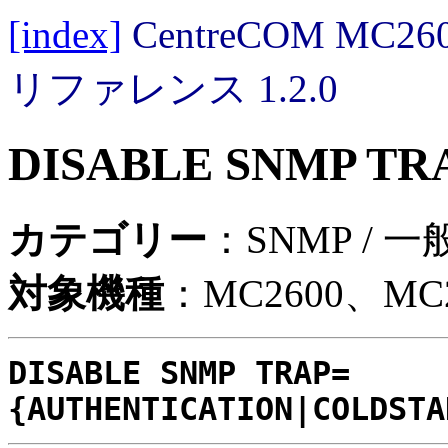
[index]
CentreCOM MC
リファレンス 1.2.0
DISABLE SNMP TR
カテゴリー
：SNMP / 
対象機種
：MC2600、MC2
DISABLE SNMP TRAP=
{AUTHENTICATION|COLDSTA