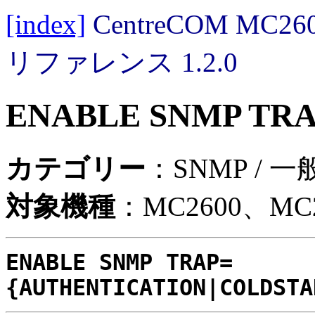
[index]
CentreCOM MC
リファレンス 1.2.0
ENABLE SNMP TR
カテゴリー
：SNMP / 
対象機種
：MC2600、MC2
ENABLE SNMP TRAP=
{AUTHENTICATION|COLDSTA