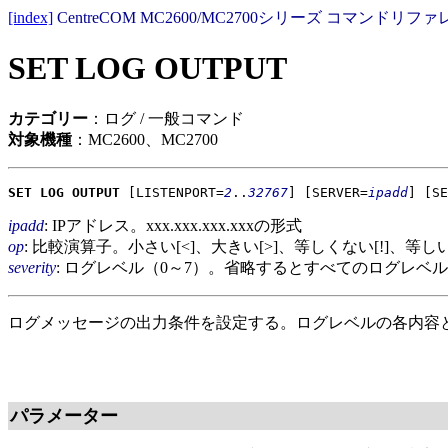
[index]
CentreCOM MC2600/MC2700シリーズ コマンドリファレ
SET LOG OUTPUT
カテゴリー
：ログ / 一般コマンド
対象機種
：MC2600、MC2700
SET LOG OUTPUT
[LISTENPORT=
2
..
32767
]
[SERVER=
ipadd
]
[SE
ipadd
: IPアドレス。xxx.xxx.xxx.xxxの形式
op
: 比較演算子。小さい[<]、大きい[>]、等しくない[!]、
severity
: ログレベル（0～7）。省略するとすべてのログレベ
ログメッセージの出力条件を設定する。ログレベルの各内容
パラメーター