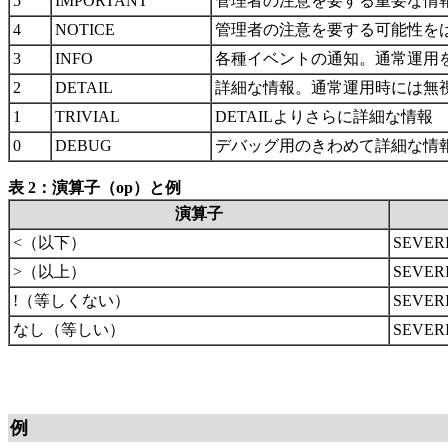
5
IMPORTANT
管理者の注意を要する重要な情
4
NOTICE
管理者の注意を要する可能性を
3
INFO
各種イベントの通知。通常運用
2
DETAIL
詳細な情報。通常運用時には無
1
TRIVIAL
DETAILよりさらに詳細な情報
0
DEBUG
デバッグ用のきわめて詳細な情
表 2：演算子（op）と例
演算子
<（以下）
SEVER
>（以上）
SEVER
!（等しくない）
SEVER
なし（等しい）
SEVER
例