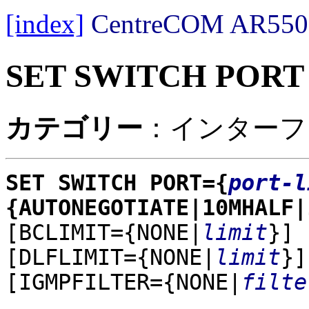
[index]
CentreCOM AR
SET SWITCH PORT
カテゴリー
：インターフ
SET SWITCH PORT={
port-l
{AUTONEGOTIATE|10MHALF|
[BCLIMIT={NONE|
limit
}]
[DLFLIMIT={NONE|
limit
}]
[IGMPFILTER={NONE|
filte