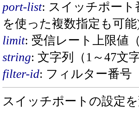
port-list
: スイッチポー
を使った複数指定も可能
limit
: 受信レート上限値（12
string
: 文字列（1～47文
filter-id
: フィルター番号
スイッチポートの設定を