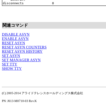
関連コマンド
DISABLE ASYN
ENABLE ASYN
RESET ASYN
RESET ASYN COUNTERS
RESET ASYN HISTORY
SET ASYN
SET MANAGER ASYN
SET TTY
SHOW TTY
(C) 2005-2014 アライドテレシスホールディングス株式会社
PN: J613-M0710-03 Rev.K