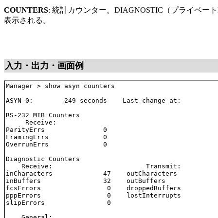
COUNTERS
: 統計カウンター。DIAGNOSTIC（プライベー
表示される。
入力・出力・画面例
Manager > show asyn counters

ASYN 0:        249 seconds    Last change at:          
RS-232 MIB Counters

     Receive:

ParityErrs               0

FramingErrs              0

OverrunErrs              0

Diagnostic Counters

    Receive:                        Transmit:

inCharacters             47    outCharacters           
inBuffers                32    outBuffers              
fcsErrors                 0    droppedBuffers          
pppErrors                 0    lostInterrupts          
slipErrors                0

    General:
