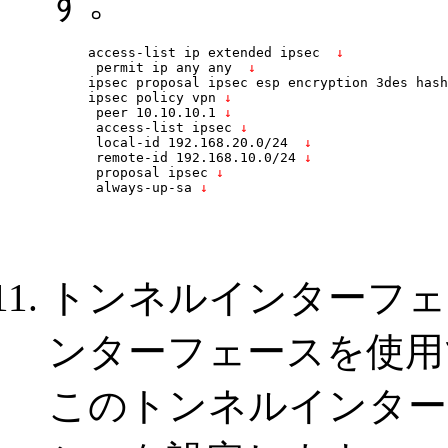
す。
access-list ip extended ipsec 
 ↓
 permit ip any any 
 ↓
ipsec proposal ipsec esp encryption 3des hash
ipsec policy vpn
 ↓
 peer 10.10.10.1
 ↓
 access-list ipsec
 ↓
 local-id 192.168.20.0/24 
 ↓
 remote-id 192.168.10.0/24
 ↓
 proposal ipsec
 ↓
 always-up-sa
 ↓
トンネルインターフェース
ンターフェースを使用
このトンネルインターフ