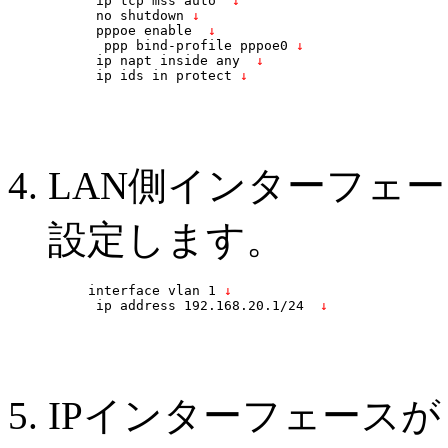
 ip tcp mss auto 
 ↓
 no shutdown
 ↓
 pppoe enable 
 ↓
  ppp bind-profile pppoe0
 ↓
 ip napt inside any 
 ↓
 ip ids in protect
 ↓
LAN側インターフェース
設定します。
interface vlan 1
 ↓
 ip address 192.168.20.1/24 
 ↓
IPインターフェース