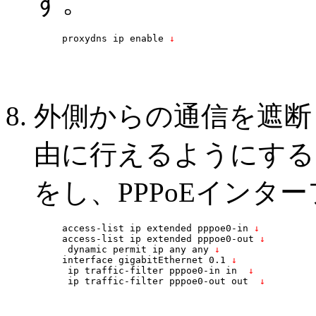
す。
proxydns ip enable
 ↓
外側からの通信を遮断
由に行えるようにする
をし、PPPoEインタ
access-list ip extended pppoe0-in
 ↓
access-list ip extended pppoe0-out
 ↓
 dynamic permit ip any any
 ↓
interface gigabitEthernet 0.1
 ↓
 ip traffic-filter pppoe0-in in 
 ↓
 ip traffic-filter pppoe0-out out 
 ↓