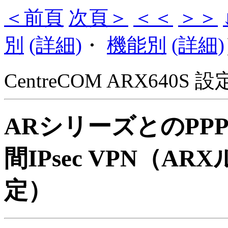
＜前頁
次頁＞
＜＜
＞＞
別
(詳細)
・
機能別
(詳細)
CentreCOM ARX640S 設定
ARシリーズとのPP
間IPsec VPN（
定）