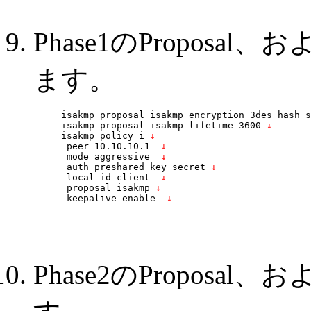
Phase1のProposa
ます。
isakmp proposal isakmp encryption 3des hash s
isakmp proposal isakmp lifetime 3600
 ↓
isakmp policy i
 ↓
 peer 10.10.10.1 
 ↓
 mode aggressive 
 ↓
 auth preshared key secret
 ↓
 local-id client 
 ↓
 proposal isakmp
 ↓
 keepalive enable 
 ↓
Phase2のProposa