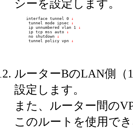
シーを設定します。
interface tunnel 0
 ↓
 tunnel mode ipsec
 ↓
 ip unnumbered vlan 1
 ↓
 ip tcp mss auto
 ↓
 no shutdown
 ↓
 tunnel policy vpn
 ↓
ルーターBのLAN側（192
設定します。
また、ルーター間のV
このルートを使用でき