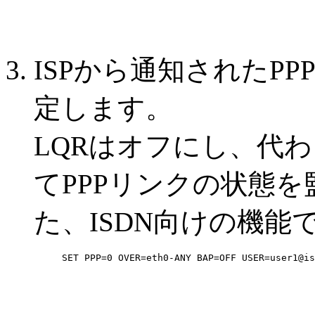
ISPから通知されたP
定します。
LQRはオフにし、代わり
てPPPリンクの状態
た、ISDN向けの機能
SET PPP=0 OVER=eth0-ANY BAP=OFF USER=user1@is