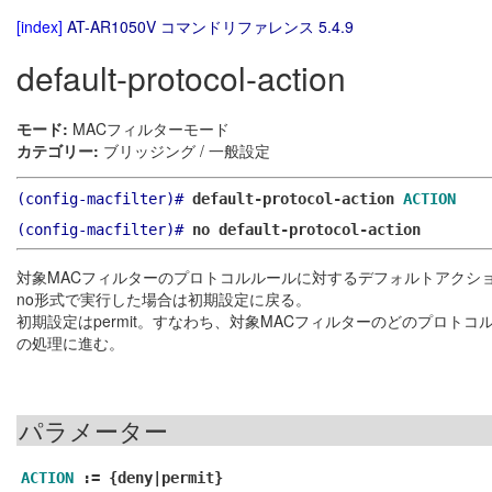
[index]
AT-AR1050V コマンドリファレンス 5.4.9
default-protocol-action
モード:
MACフィルターモード
カテゴリー:
ブリッジング / 一般設定
(config-macfilter)#
default-protocol-action
ACTION
(config-macfilter)#
no default-protocol-action
対象MACフィルターのプロトコルルールに対するデフォルトアクシ
no形式で実行した場合は初期設定に戻る。
初期設定はpermit。すなわち、対象MACフィルターのどのプロト
の処理に進む。
パラメーター
ACTION
:=
{deny|permit}