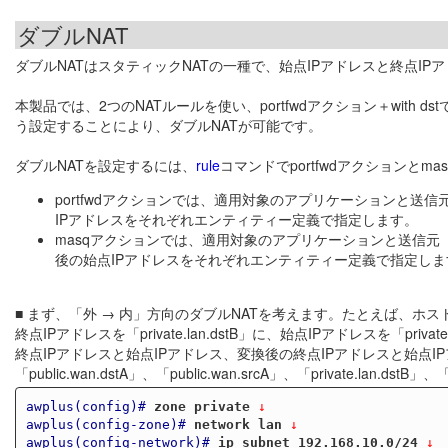
ダブルNAT
ダブルNATはスタティックNATの一種で、始点IPアドレスと終点I
本製品では、2つのNATルールを使い、portfwdアクション＋with ds
う設定することにより、ダブルNATが可能です。
ダブルNATを設定するには、
rule
コマンドでportfwdアクションと
portfwdアクションでは、適用対象のアプリケーションと送
IPアドレスをそれぞれエンティティー定義で指定します。
masqアクションでは、適用対象のアプリケーションと送信元（変
後の始点IPアドレスをそれぞれエンティティー定義で指定しま
■ まず、「外 → 内」方向のダブルNATを考えます。たとえば、ホスト「pub
終点IPアドレスを「private.lan.dstB」に、始点IPアドレスを「p
終点IPアドレスと始点IPアドレス、変換後の終点IPアドレスと始点
「public.wan.dstA」、「public.wan.srcA」、「private.lan.dstB」、「
awplus(config)#
zone private
 ↓
awplus(config-zone)#
network lan
 ↓
awplus(config-network)#
ip subnet 192.168.10.0/24
 ↓