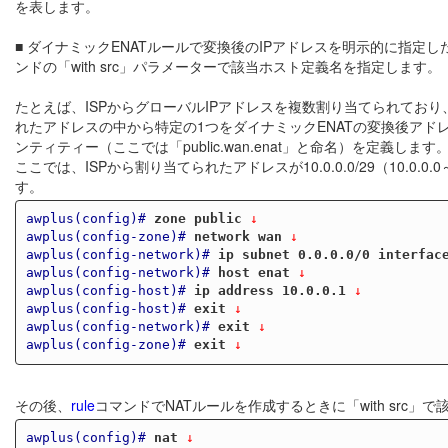
を表します。
■ ダイナミックENATルールで変換後のIPアドレスを明示的に指定
ンドの「with src」パラメーターで該当ホスト定義名を指定します。
たとえば、ISPからグローバルIPアドレスを複数割り当てられており、
れたアドレスの中から特定の1つをダイナミックENATの変換後ア
ンティティー（ここでは「public.wan.enat」と命名）を定義します
ここでは、ISPから割り当てられたアドレスが10.0.0.0/29（10.0.0
す。
awplus(config)#
zone public
 ↓
awplus(config-zone)#
network wan
 ↓
awplus(config-network)#
ip subnet 0.0.0.0/0 interfac
awplus(config-network)#
host enat
 ↓
awplus(config-host)#
ip address 10.0.0.1
 ↓
awplus(config-host)#
exit
 ↓
awplus(config-network)#
exit
 ↓
awplus(config-zone)#
exit
 ↓
その後、
rule
コマンドでNATルールを作成するときに「with src
awplus(config)#
nat
 ↓