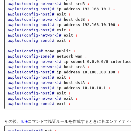
awplus(config-network)#
host srcB
 ↓
awplus(config-host)#
ip address 192.168.10.2
 ↓
awplus(config-host)#
exit
 ↓
awplus(config-network)#
host dstB
 ↓
awplus(config-host)#
ip address 192.168.10.100
 ↓
awplus(config-host)#
exit
 ↓
awplus(config-network)#
exit
 ↓
awplus(config-zone)#
exit
 ↓
awplus(config)#
zone public
 ↓
awplus(config-zone)#
network wan
 ↓
awplus(config-network)#
ip subnet 0.0.0.0/0 interfac
awplus(config-network)#
host srcA
 ↓
awplus(config-host)#
ip address 10.100.100.100
 ↓
awplus(config-host)#
exit
 ↓
awplus(config-network)#
host dstA
 ↓
awplus(config-host)#
ip address 10.10.10.1
 ↓
awplus(config-host)#
exit
 ↓
awplus(config-network)#
exit
 ↓
awplus(config-zone)#
exit
 ↓
その後、
rule
コマンドでNATルールを作成するときに各エンティテ
awplus(config)#
nat
 ↓