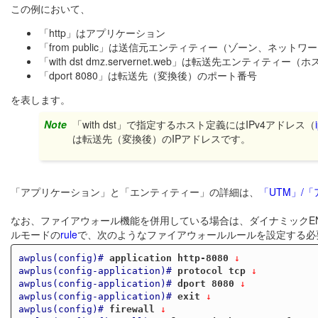
この例において、
「http」はアプリケーション
「from public」は送信元エンティティー（ゾーン、ネットワ
「with dst dmz.servernet.web」は転送先エンティティー（
「dport 8080」は転送先（変換後）のポート番号
を表します。
Note
「with dst」で指定するホスト定義にはIPv4アドレス（
は転送先（変換後）のIPアドレスです。
「アプリケーション」と「エンティティー」の詳細は、
「UTM」/
なお、ファイアウォール機能を併用している場合は、ダイナミックE
ルモードの
rule
で、次のようなファイアウォールルールを設定する必
awplus(config)#
application http-8080
 ↓
awplus(config-application)#
protocol tcp
 ↓
awplus(config-application)#
dport 8080
 ↓
awplus(config-application)#
exit
 ↓
awplus(config)#
firewall
 ↓