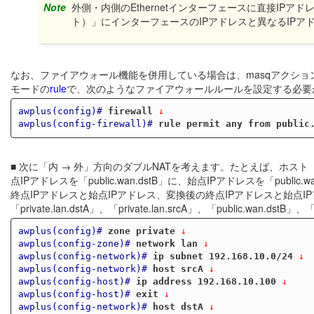
Note
外側・内側のEthernetインターフェースに直接IP
ト）」にインターフェースのIPアドレスと異なるIPア
なお、ファイアウォール機能を併用している場合は、masqアクシ
モードの
rule
で、次のようなファイアウォールルールを設定する必要
awplus(config)#
firewall
 ↓
awplus(config-firewall)#
rule permit any from public
■ 次に「内 → 外」方向のダブルNATを考えます。たとえば、ホスト「priva
点IPアドレスを「public.wan.dstB」に、始点IPアドレスを「pu
終点IPアドレスと始点IPアドレス、変換後の終点IPアドレスと始点
「private.lan.dstA」、「private.lan.srcA」、「public.wan.dst
awplus(config)#
zone private
 ↓
awplus(config-zone)#
network lan
 ↓
awplus(config-network)#
ip subnet 192.168.10.0/24
 ↓
awplus(config-network)#
host srcA
 ↓
awplus(config-host)#
ip address 192.168.10.100
 ↓
awplus(config-host)#
exit
 ↓
awplus(config-network)#
host dstA
 ↓