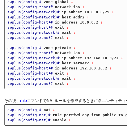
awplus(config)#
zone global
 ↓
awplus(config-zone)#
network ip8
 ↓
awplus(config-network)#
ip subnet 10.0.0.0/29
 ↓
awplus(config-network)#
host addr2
 ↓
awplus(config-host)#
ip address 10.0.0.2
 ↓
awplus(config-host)#
exit
 ↓
awplus(config-network)#
exit
 ↓
awplus(config-zone)#
exit
 ↓
awplus(config)#
zone private
 ↓
awplus(config-zone)#
network lan
 ↓
awplus(config-network)#
ip subnet 192.168.10.0/24
 ↓
awplus(config-network)#
host server2
 ↓
awplus(config-host)#
ip address 192.168.10.2
 ↓
awplus(config-host)#
exit
 ↓
awplus(config-network)#
exit
 ↓
awplus(config-zone)#
exit
 ↓
その後、
rule
コマンドでNATルールを作成するときに各エンティテ
awplus(config)#
nat
 ↓
awplus(config-nat)#
rule portfwd any from public to 
awplus(config-nat)#
enable
 ↓