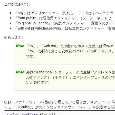
この例において、
「any」はアプリケーション（ただし、ここではすべてのトラ
「from public」は送信元エンティティー（ゾーン、ネットワ
「to global.ip8.addr2」は宛先エンティティー（変換前
「with dst private.lan.server2」は転送先エンティ
を表します。
Note
「to」、「with dst」で指定するホスト定義にはIPv4
「to」は外部に見える変換前のグローバルIPアドレス、「
です。
Note
外側のEthernetインターフェースに直接IPアドレ
ルIPアドレス）（ホスト）」にインターフェースのIP
定が必須です。
なお、ファイアウォール機能を併用している場合は、スタティックN
ルモードの
rule
で、次のようなファイアウォールルールを設定する必