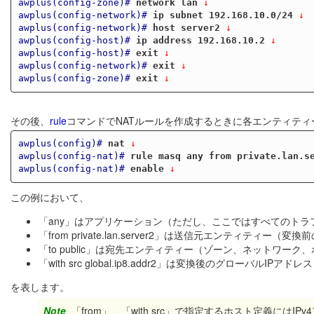
awplus(config-zone)#
network lan
 ↓
awplus(config-network)#
ip subnet 192.168.10.0/24
 ↓
awplus(config-network)#
host server2
 ↓
awplus(config-host)#
ip address 192.168.10.2
 ↓
awplus(config-host)#
exit
 ↓
awplus(config-network)#
exit
 ↓
awplus(config-zone)#
exit
 ↓
その後、
rule
コマンドでNATルールを作成するときに各エンティテ
awplus(config)#
nat
 ↓
awplus(config-nat)#
rule masq any from private.lan.s
awplus(config-nat)#
enable
 ↓
この例において、
「any」はアプリケーション（ただし、ここではすべてのトラ
「from private.lan.server2」は送信元エンティティ
「to public」は宛先エンティティー（ゾーン、ネットワーク
「with src global.ip8.addr2」は変換後のグローバルIPア
を表します。
Note
「from」、「with src」で指定するホスト定義にはIP