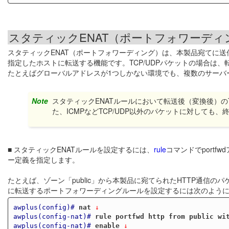
スタティックENAT（ポートフォワーディ
スタティックENAT（ポートフォワーディング）は、本製品宛てに送
指定したホストに転送する機能です。TCP/UDPパケットの場合は、
たとえばグローバルアドレスが1つしかない環境でも、複数のサーバ
Note
スタティックENATルールにおいて転送後（変換後）の
た、ICMPなどTCP/UDP以外のパケットに対しても
■ スタティックENATルールを設定するには、
rule
コマンドでport
ー定義を指定します。
たとえば、ゾーン「public」から本製品に宛てられたHTTP通信のパケ
に転送するポートフォワーディングルールを設定するには次のよう
awplus(config)#
nat
 ↓
awplus(config-nat)#
rule portfwd http from public wi
awplus(config-nat)#
enable
 ↓