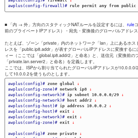
awplus(config)#
firewall
 ↓
awplus(config-firewall)#
rule permit any from public
■ 「内 → 外」方向のスタティックNATルールを設定するには、
rule
前のプライベートIPアドレス）・宛先・変換後のグローバルアドレ
たとえば、ゾーン「private」内のネットワーク「lan」上にあるホスト
レスを「public.ip8.addr」が表すグローバルIPアドレスに
ィー（ここでは「global.ip8.addr2」と命名）と、送信元（
「private.lan.server2」と命名）を定義します。
ここでは、ISPから割り当てられたグローバルIPアドレスが10.0.0.0/2
して10.0.0.2を使うものとします。
awplus(config)#
zone global
 ↓
awplus(config-zone)#
network ip8
 ↓
awplus(config-network)#
ip subnet 10.0.0.0/29
 ↓
awplus(config-network)#
host addr2
 ↓
awplus(config-host)#
ip address 10.0.0.2
 ↓
awplus(config-host)#
exit
 ↓
awplus(config-network)#
exit
 ↓
awplus(config-zone)#
exit
 ↓
awplus(config)#
zone private
 ↓