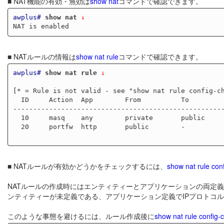
■ NAT機能の有効・無効は
show nat
コマンドで確認できます。
awplus#
show nat
 ↓
■ NATルールの情報は
show nat rule
コマンドで確認できます。
awplus#
show nat rule
 ↓
[* = Rule is not valid - see "show nat rule config-ch
  ID     Action  App        From          To            With          Hits

-----------------------------------------------------
  10     masq    any        private       public        -             0

  20     portfw  http       public        -             private.lan.webhost

■ NATルールが有効かどうかをチェックするには、
show nat rule con
NATルールの作成時にはエンティティーとアプリケーションの両定
ンティティーが未定義である、アプリケーション定義でIPプロトコ
このような事態を避けるには、ルール作成後に
show nat rule config-