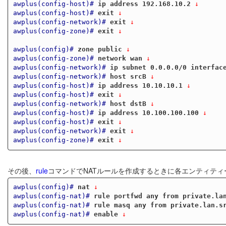
awplus(config-host)#
ip address 192.168.10.2
 ↓
awplus(config-host)#
exit
 ↓
awplus(config-network)#
exit
 ↓
awplus(config-zone)#
exit
 ↓
awplus(config)#
zone public
 ↓
awplus(config-zone)#
network wan
 ↓
awplus(config-network)#
ip subnet 0.0.0.0/0 interfac
awplus(config-network)#
host srcB
 ↓
awplus(config-host)#
ip address 10.10.10.1
 ↓
awplus(config-host)#
exit
 ↓
awplus(config-network)#
host dstB
 ↓
awplus(config-host)#
ip address 10.100.100.100
 ↓
awplus(config-host)#
exit
 ↓
awplus(config-network)#
exit
 ↓
awplus(config-zone)#
exit
 ↓
その後、
rule
コマンドでNATルールを作成するときに各エンティテ
awplus(config)#
nat
 ↓
awplus(config-nat)#
rule portfwd any from private.la
awplus(config-nat)#
rule masq any from private.lan.s
awplus(config-nat)#
enable
 ↓