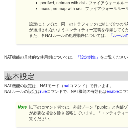
portfwd, netmap with dst - ファイアウォ
masq, netmap with src - ファイアウォール
設定によっては、同一のトラフィックに対して2つのN
が適用されないようエンティティー定義を考慮してく
また、各NATルールの処理順序については、
「ルール
NAT機能の具体的な使用例については、
「設定例集」
をご覧ください
基本設定
NAT機能の設定は、NATモード（
nat
コマンド）で行います。
NATルールの設定は
rule
コマンドで、NAT機能の有効化は
enable
コマ
Note
以下のコマンド例では、外部ゾーン「public」と内部
が必要な場合を除き省略しています。「エンティティ
覧ください。