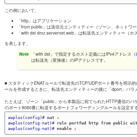
この例において、
「http」はアプリケーション
「from public」は送信元エンティティー（ゾーン、ネットワ
「with dst dmz.servernet.web」は転送先エンティティー（
を表します。
Note
「with dst」で指定するホスト定義にはIPv4アドレス（
は転送先（変換後）のIPアドレスです。
■ スタティックENATルールで転送先のTCP/UDPポート番号を明示
ールを作成するときに、転送先エンティティーの後に「dport」パ
たとえば、ゾーン「public」から本製品に宛てられたHTTP通信のパケ
のポート8080番に転送するポートフォワーディングルールを設定す
awplus(config)#
nat
 ↓
awplus(config-nat)#
rule portfwd http from public wi
awplus(config-nat)#
enable
 ↓