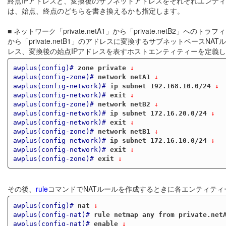
終点IPアドレスと、変換後のサブネットアドレスをそれぞれエンテ
は、始点、終点のどちらを書き換えるかも指定します。
■ ネットワーク「private.netA1」から「private.netB2」へ
から「private.netB1」のアドレスに変換するサブネットベース
レス、変換後の始点IPアドレスを表すホストエンティティーを定義します（ここでは「p
awplus(config)#
zone private
 ↓
awplus(config-zone)#
network netA1
 ↓
awplus(config-network)#
ip subnet 192.168.10.0/24
 ↓
awplus(config-network)#
exit
 ↓
awplus(config-zone)#
network netB2
 ↓
awplus(config-network)#
ip subnet 172.16.20.0/24
 ↓
awplus(config-network)#
exit
 ↓
awplus(config-zone)#
network netB1
 ↓
awplus(config-network)#
ip subnet 172.16.10.0/24
 ↓
awplus(config-network)#
exit
 ↓
awplus(config-zone)#
exit
 ↓
その後、
rule
コマンドでNATルールを作成するときに各エンティテ
awplus(config)#
nat
 ↓
awplus(config-nat)#
rule netmap any from private.net
awplus(config-nat)#
enable
 ↓