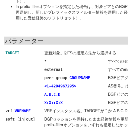
ト）。
in prefix-filterオプションを指定した場合は、対象
再送信し、新しいプレフィックスフィルター情報を適用した経
用した受信経路のソフトリセット）。
パラメーター
更新対象。以下の指定方法から選択する
TARGET
すべてのセ
*
すべてのe
external
BGPピア
peer-group
GROUPNAME
AS番号。
<1-4294967295>
BGPピアの
A.B.C.D
BGPピアの
X:X::X:X
VRFインスタンス名。TARGETが * か A.B
vrf
VRFNAME
BGPセッションを保持したまま経路情報を更新
soft
[in|out]
prefix-filterオプションをいずれも指