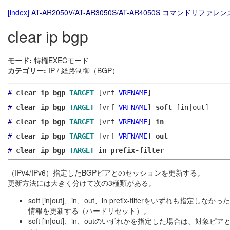
[index]
AT-AR2050V/AT-AR3050S/AT-AR4050S コマンドリファレンス
clear ip bgp
モード:
特権EXECモード
カテゴリー:
IP / 経路制御（BGP）
#
clear ip bgp
TARGET
[vrf
VRFNAME
]
#
clear ip bgp
TARGET
[vrf
VRFNAME
]
soft
[in|out]
#
clear ip bgp
TARGET
[vrf
VRFNAME
]
in
#
clear ip bgp
TARGET
[vrf
VRFNAME
]
out
#
clear ip bgp
TARGET
in prefix-filter
（IPv4/IPv6）指定したBGPピアとのセッションを更新する。
更新方法には大きく分けて次の3種類がある。
soft [in|out]、in、out、in prefix-filter
情報を更新する（ハードリセット）。
soft [in|out]、in、outのいずれかを指定した場合は