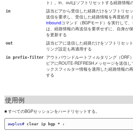
ト）。in、outはソフトリセットする経路情報
該当ピアから受信した経路だけをソフトリセット
in
送信を要求し、受信した経路情報を再度処理
inbound
コマンド（BGPモード）を実行して
は、経路情報の再送信を要求せずに、自身が
を更新する
該当ピアに送信した経路だけをソフトリセッ
out
リング設定も再適用する
アウトバウンドルートフィルタリング（ORF
in prefix-filter
ピアにROUTE-REFRESHメッセージを
ックスフィルター情報を適用した経路情報の
する
使用例
■ すべてのBGPセッションをハードリセットする。
awplus#
clear ip bgp *
 ↓