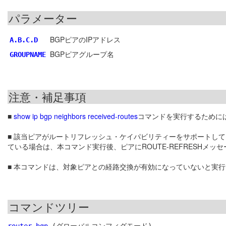
パラメーター
BGPピアのIPアドレス
A.B.C.D
BGPピアグループ名
GROUPNAME
注意・補足事項
■
show ip bgp neighbors received-routes
コマンドを実行するために
■ 該当ピアがルートリフレッシュ・ケイパビリティーをサポートし
ている場合は、本コマンド実行後、ピアにROUTE-REFRESHメ
■ 本コマンドは、対象ピアとの経路交換が有効になっていないと実
コマンドツリー