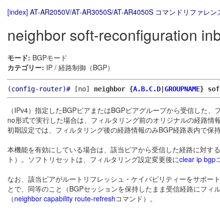
[index]
AT-AR2050V/AT-AR3050S/AT-AR4050S コマンドリファレンス
neighbor soft-reconfiguration i
モード:
BGPモード
カテゴリー:
IP / 経路制御（BGP）
(config-router)#
[no]
neighbor {
A.B.C.D
|
GROUPNAME
} sof
（IPv4）指定したBGPピアまたはBGPピアグループから受信し
no形式で実行した場合は、フィルタリング前のオリジナルの経路情
初期設定では、フィルタリング後の経路情報のみBGP経路表内で保
本機能を有効にしている場合は、該当ピアから受信した経路に対する
ト）。ソフトリセットは、フィルタリング設定変更後に
clear ip bgp
なお、該当ピアがルートリフレッシュ・ケイパビリティーをサポートし
とで、同等のこと（BGPセッションを保持したまま受信経路にフィ
（
neighbor capability route-refresh
コマンド）。