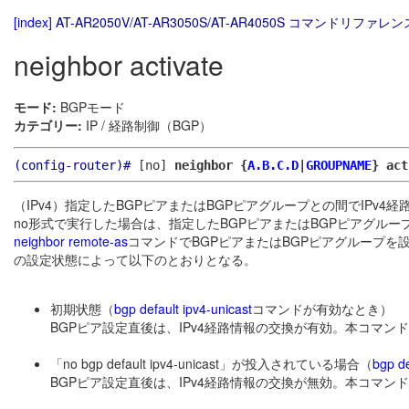
[index]
AT-AR2050V/AT-AR3050S/AT-AR4050S コマンドリファレンス
neighbor activate
モード:
BGPモード
カテゴリー:
IP / 経路制御（BGP）
(config-router)#
[no]
neighbor {
A.B.C.D
|
GROUPNAME
} act
（IPv4）指定したBGPピアまたはBGPピアグループとの間でIPv4
no形式で実行した場合は、指定したBGPピアまたはBGPピアグルー
neighbor remote-as
コマンドでBGPピアまたはBGPピアグループ
の設定状態によって以下のとおりとなる。
初期状態（
bgp default ipv4-unicast
コマンドが有効なとき）
BGPピア設定直後は、IPv4経路情報の交換が有効。本コマン
「no bgp default ipv4-unicast」が投入されている場合（
bgp de
BGPピア設定直後は、IPv4経路情報の交換が無効。本コマン