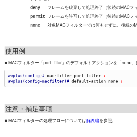
フレームを破棄して処理終了（後続のMACフ
deny
フレームを許可して処理終了（後続のMACフ
permit
対象MACフィルターでは何もせずに、後続の
none
使用例
■ MACフィルター「port_filter」のデフォルトアクションを「non
awplus(config)#
mac-filter port_filter
 ↓
awplus(config-macfilter)#
default-action none
 ↓
注意・補足事項
■ MACフィルターの処理フローについては
解説編
を参照。