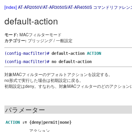
[index]
AT-AR2050V/AT-AR3050S/AT-AR4050S コマンドリファレンス
default-action
モード:
MACフィルターモード
カテゴリー:
ブリッジング / 一般設定
(config-macfilter)#
default-action
ACTION
(config-macfilter)#
no default-action
対象MACフィルターのデフォルトアクションを設定する。
no形式で実行した場合は初期設定に戻る。
初期設定はdeny。すなわち、対象MACフィルターのどのアクショ
パラメーター
ACTION
:=
{deny|permit|none}
アクション