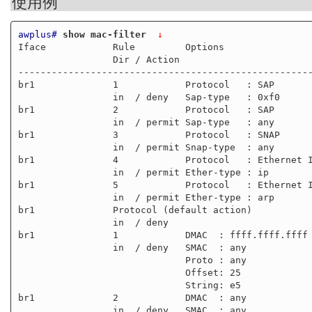
使用例
awplus#
show mac-filter 
 ↓
Iface            Rule         Options                
                 Dir / Action                                        Byte Count

-----------------------------------------------------
br1              1            Protocol   : SAP       
                 in  / deny   Sap-type   : 0xf0                               0

br1              2            Protocol   : SAP       
                 in  / permit Sap-type   : any                                0

br1              3            Protocol   : SNAP      
                 in  / permit Snap-type  : any                                0

br1              4            Protocol   : Ethernet I
                 in  / permit Ether-type : ip                              3276

br1              5            Protocol   : Ethernet I
                 in  / permit Ether-type : arp                              414

br1              Protocol (default action)           
                 in  / deny                                                   0

br1              1            DMAC  : ffff.ffff.ffff 
                 in  / deny   SMAC  : any                                     0

                              Proto : any                          

                              Offset: 25                           

                              String: e5                           

br1              2            DMAC  : any            
                 in  / deny   SMAC  : any                                     0
