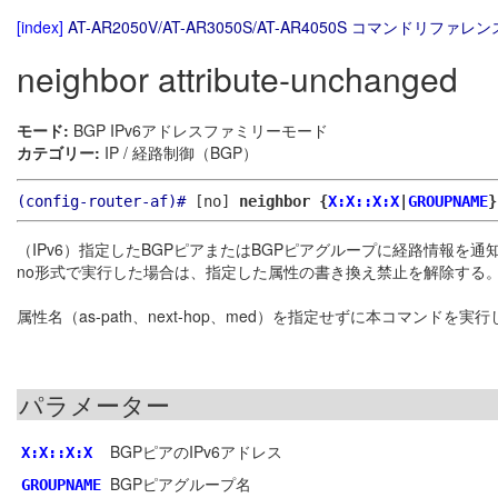
[index]
AT-AR2050V/AT-AR3050S/AT-AR4050S コマンドリファレンス
neighbor attribute-unchanged
モード:
BGP IPv6アドレスファミリーモード
カテゴリー:
IP / 経路制御（BGP）
(config-router-af)#
[no]
neighbor {
X:X::X:X
|
GROUPNAME
}
（IPv6）指定したBGPピアまたはBGPピアグループに経路情報を
no形式で実行した場合は、指定した属性の書き換え禁止を解除する
属性名（as-path、next-hop、med）を指定せずに本コマン
パラメーター
BGPピアのIPv6アドレス
X:X::X:X
BGPピアグループ名
GROUPNAME