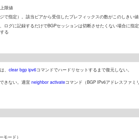
の上限値
ジで指定）。該当ピアから受信したプレフィックスの数がこのしきい値
、ログに記録するだけでBGPセッションは切断させたくない場合に指
断する
ンは、
clear bgp ipv6
コマンドでハードリセットするまで復元しない。
行できない。適宜
neighbor activate
コマンド（BGP IPv6アドレスフ