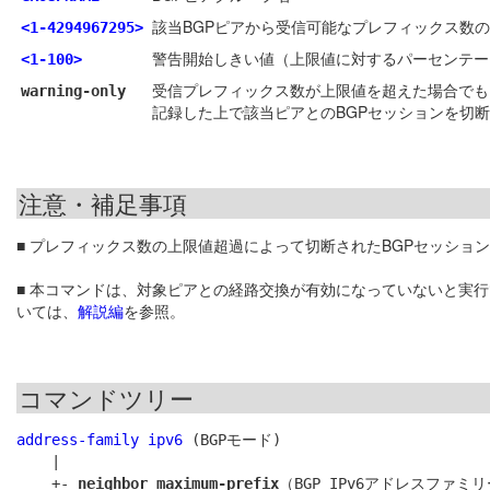
該当BGPピアから受信可能なプレフィックス数
<1-4294967295>
警告開始しきい値（上限値に対するパーセンテー
<1-100>
受信プレフィックス数が上限値を超えた場合でも
warning-only
記録した上で該当ピアとのBGPセッションを切
注意・補足事項
■ プレフィックス数の上限値超過によって切断されたBGPセッショ
■ 本コマンドは、対象ピアとの経路交換が有効になっていないと実
いては、
解説編
を参照。
コマンドツリー
address-family ipv6
 (BGPモード)

    |

    +- 
neighbor maximum-prefix