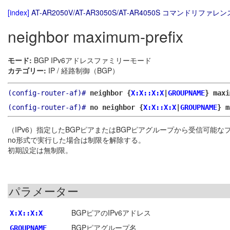
[index]
AT-AR2050V/AT-AR3050S/AT-AR4050S コマンドリファレンス
neighbor maximum-prefix
モード:
BGP IPv6アドレスファミリーモード
カテゴリー:
IP / 経路制御（BGP）
(config-router-af)#
neighbor {
X:X::X:X
|
GROUPNAME
} max
(config-router-af)#
no neighbor {
X:X::X:X
|
GROUPNAME
} m
（IPv6）指定したBGPピアまたはBGPピアグループから受信可能
no形式で実行した場合は制限を解除する。
初期設定は無制限。
パラメーター
BGPピアのIPv6アドレス
X:X::X:X
BGPピアグループ名
GROUPNAME