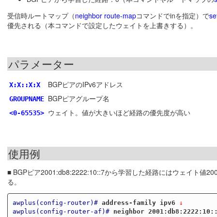
受信時ルートマップ（
neighbor route-map
コマンドでinを指定）で
se
優先される（本コマンドで設定したウェイトを上書きする）。
パラメーター
BGPピアのIPv6アドレス
X:X::X:X
BGPピアグループ名
GROUPNAME
ウェイト。値が大きいほど経路の優先度が高い
<0-65535>
使用例
■ BGPピア2001:db8:2222:10::7から学習した経路にはウェイト値2
る。
awplus(config-router)#
address-family ipv6
 ↓
awplus(config-router-af)#
neighbor 2001:db8:2222:10: