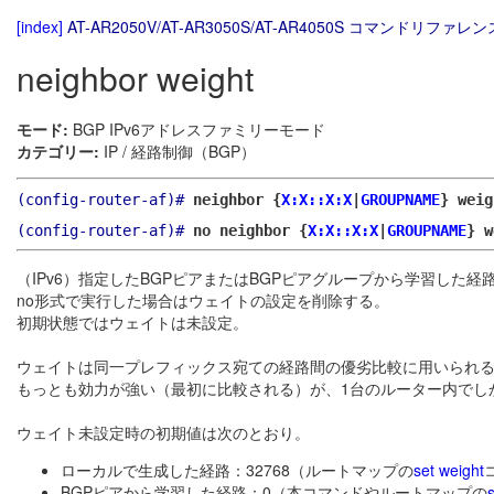
[index]
AT-AR2050V/AT-AR3050S/AT-AR4050S コマンドリファレンス
neighbor weight
モード:
BGP IPv6アドレスファミリーモード
カテゴリー:
IP / 経路制御（BGP）
(config-router-af)#
neighbor {
X:X::X:X
|
GROUPNAME
} wei
(config-router-af)#
no neighbor {
X:X::X:X
|
GROUPNAME
} w
（IPv6）指定したBGPピアまたはBGPピアグループから学習し
no形式で実行した場合はウェイトの設定を削除する。
初期状態ではウェイトは未設定。
ウェイトは同一プレフィックス宛ての経路間の優劣比較に用いられ
もっとも効力が強い（最初に比較される）が、1台のルーター内でし
ウェイト未設定時の初期値は次のとおり。
ローカルで生成した経路：32768（ルートマップの
set weight
BGPピアから学習した経路：0（本コマンドやルートマップの