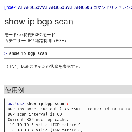
[index]
AT-AR2050V/AT-AR3050S/AT-AR4050S コマンドリファレンス
show ip bgp scan
モード:
非特権EXECモード
カテゴリー:
IP / 経路制御（BGP）
>
show ip bgp scan
（IPv4）BGPスキャンの状態を表示する。
使用例
awplus>
show ip bgp scan
 ↓
BGP Instance: (Default) AS 65011, router-id 10.10.10.
BGP scan interval is 60

Current BGP nexthop cache:

 10.10.10.5 valid [IGP metric 0]

 10.10.10.7 valid [IGP metric 0]
