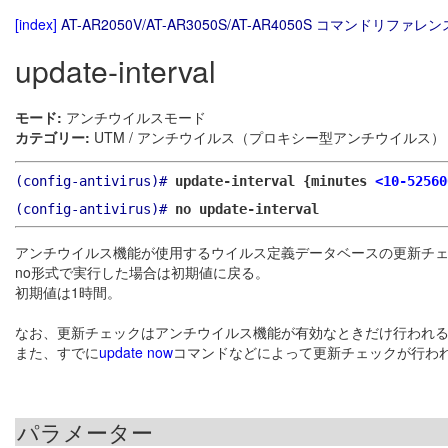
[index]
AT-AR2050V/AT-AR3050S/AT-AR4050S コマンドリファレンス
update-interval
モード:
アンチウイルスモード
カテゴリー:
UTM / アンチウイルス（プロキシー型アンチウイルス）
(config-antivirus)#
update-interval {minutes
<10-52560
(config-antivirus)#
no update-interval
アンチウイルス機能が使用するウイルス定義データベースの更新チ
no形式で実行した場合は初期値に戻る。
初期値は1時間。
なお、更新チェックはアンチウイルス機能が有効なときだけ行われ
また、すでに
update now
コマンドなどによって更新チェックが行わ
パラメーター