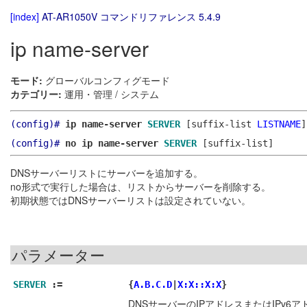
[index]
AT-AR1050V コマンドリファレンス 5.4.9
ip name-server
モード:
グローバルコンフィグモード
カテゴリー:
運用・管理 / システム
(config)#
ip name-server
SERVER
[suffix-list
LISTNAME
]
(config)#
no ip name-server
SERVER
[suffix-list]
DNSサーバーリストにサーバーを追加する。
no形式で実行した場合は、リストからサーバーを削除する。
初期状態ではDNSサーバーリストは設定されていない。
パラメーター
SERVER
:=
{
A.B.C.D
|
X:X::X:X
}
DNSサーバーのIPアドレスまたはIPv6ア