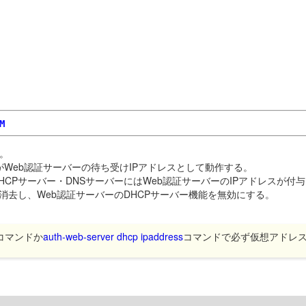
M
。
スがWeb認証サーバーの待ち受けIPアドレスとして動作する。
CPサーバー・DNSサーバーにはWeb認証サーバーのIPアドレスが付
レスを消去し、Web認証サーバーのDHCPサーバー機能を無効にする。
コマンドか
auth-web-server dhcp ipaddress
コマンドで必ず仮想アドレ