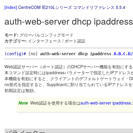
[index]
CentreCOM IE210Lシリーズ コマンドリファレンス 5.5.4
auth-web-server dhcp ipaddress
モード:
グローバルコンフィグモード
カテゴリー:
インターフェース / ポート認証
(config)#
[no]
auth-web-server dhcp ipaddress
A.B.C.D/
Web認証サーバー（ポート認証）のDHCPサーバー機能を有効にする
本コマンド設定時にはipaddressパラメーターで指定したIPアドレ
本機能を有効にすると、クライアントのデフォルトゲートウェイ・DH
no形式を指定すると、Supplicantに割り当てられているIPアド
初期設定は無効。
Note
Web認証を使用する場合は
auth-web-server ipaddress
パラメーター