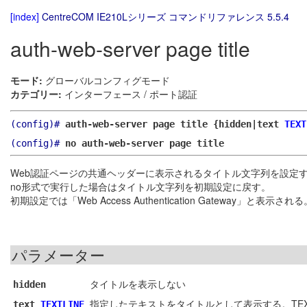
[index]
CentreCOM IE210Lシリーズ コマンドリファレンス 5.5.4
auth-web-server page title
モード:
グローバルコンフィグモード
カテゴリー:
インターフェース / ポート認証
(config)#
auth-web-server page title {hidden|text
TEXT
(config)#
no auth-web-server page title
Web認証ページの共通ヘッダーに表示されるタイトル文字列を設定
no形式で実行した場合はタイトル文字列を初期設定に戻す。
初期設定では「Web Access Authentication Gateway」と表示される
パラメーター
タイトルを表示しない
hidden
指定したテキストをタイトルとして表示する。TEX
text
TEXTLINE