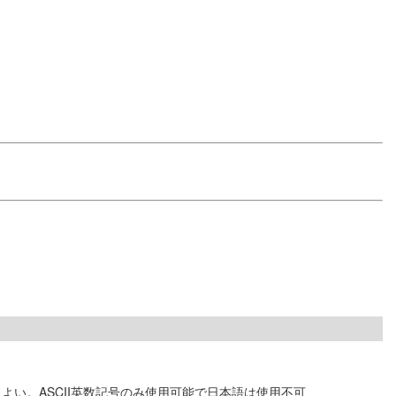
よい。ASCII英数記号のみ使用可能で日本語は使用不可