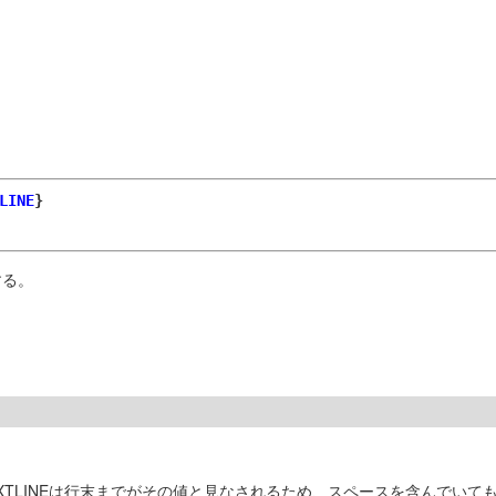
LINE
}
する。
。
TLINEは行末までがその値と見なされるため、スペースを含んでいても