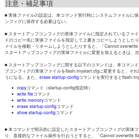
注意・補足事項
■ 実体ファイルの設定は、本コマンド実行時にシステムファイルに
ンフィグに保存する必要はない。
■ スタートアップコンフィグの実体ファイルに指定されているファ
ドのコピー先に実体ファイルを指定して上書きコピーしようとした
ァイルを移動・リネームしようとしたりすると、「Cannot overwrite 実体ファイル
スタートアップコンフィグの実体ファイルに変更を加えるときは、
■ スタートアップコンフィグに関する以下のコマンドは、本コマン
プコンフィグの実体ファイルをflash:/mystart.cfgに変更すると、そ
うになる。また、
erase startup-config
コマンドを実行するとflash:/m
copy
コマンド（startup-config指定時）
write file
コマンド
write memory
コマンド
erase startup-config
コマンド
show startup-config
コマンド
■ 本コマンドで明示的に設定したスタートアップコンフィグの実体ファイルと
り、直接的なファイル操作を行おうとすると、「Cannot overwrite flash:/defaul