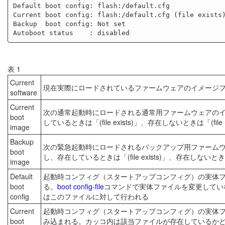
Default boot config: flash:/default.cfg

Current boot config: flash:/default.cfg (file exists)
Backup  boot config: Not set

表 1
Current
現在実際にロードされているファームウェアのイメージ
software
Current
次の通常起動時にロードされる通常用ファームウェアの
boot
しているときは「(file exists)」、存在しないときは「(fil
image
Backup
次の緊急起動時にロードされるバックアップ用ファーム
boot
し、存在しているときは「(file exists)」、存在しないときは
image
Default
起動時コンフィグ（スタートアップコンフィグ）の実体ファイルの
boot
る。
boot config-file
コマンドで実体ファイルを変更してい
config
はこのファイルに対して行われる
Current
起動時コンフィグ（スタートアップコンフィグ）の実体
boot
み込まれる。カッコ内は該当ファイルが存在しているかどうかを示し