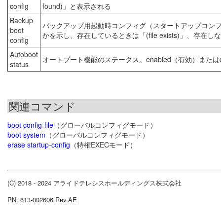
config
found)」と表示される
Backup
バックアップ用起動時コンフィグ（スタートアップコン
boot
かを示し、存在しているときは「(file exists)」、存在しない
config
Autoboot
オートブート機能のステータス。enabled（有効）またはdi
status
関連コマンド
boot config-file
（グローバルコンフィグモード）
boot system
（グローバルコンフィグモード）
erase startup-config
（特権EXECモード）
(C) 2018 - 2024 アライドテレシスホールディングス株式会社
PN: 613-002606 Rev.AE