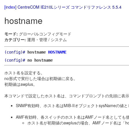
[index]
CentreCOM IE210Lシリーズ コマンドリファレンス 5.5.4
hostname
モード:
グローバルコンフィグモード
カテゴリー:
運用・管理 / システム
(config)#
hostname
HOSTNAME
(config)#
no hostname
ホスト名を設定する。
no形式で実行した場合は初期値に戻る。
初期値はawplus。
本コマンドで設定したホスト名は、コマンドプロンプトの先頭に表
SNMP有効時、ホスト名はMIB-IIオブジェクトsysNameの
AMF有効時、各スイッチのホスト名はAMFノード名としても
ホスト名が初期値のawplusの場合、AMFノード名は「host_