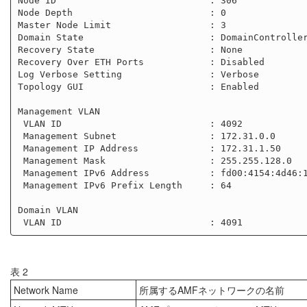
Node ID                            : 306

Node Depth                         : 0

Master Node Limit                  : 3

Domain State                       : DomainController
Recovery State                     : None

Recovery Over ETH Ports            : Disabled

Log Verbose Setting                : Verbose

Topology GUI                       : Enabled

Management VLAN

 VLAN ID                           : 4092

 Management Subnet                 : 172.31.0.0

 Management IP Address             : 172.31.1.50

 Management Mask                   : 255.255.128.0

 Management IPv6 Address           : fd00:4154:4d46:1::132

 Management IPv6 Prefix Length     : 64

Domain VLAN

表 2
Network Name
所属するAMFネットワークの名前