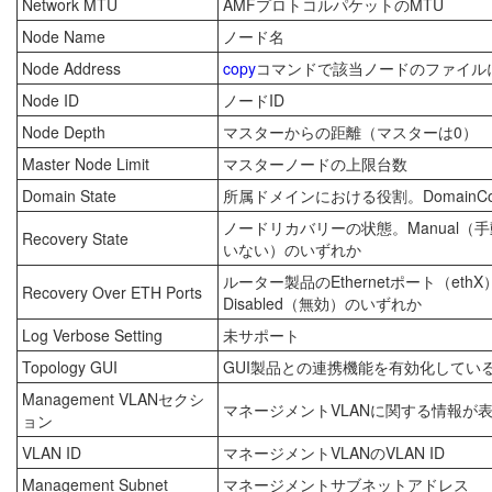
Network MTU
AMFプロトコルパケットのMTU
Node Name
ノード名
Node Address
copy
コマンドで該当ノードのファイル
Node ID
ノードID
Node Depth
マスターからの距離（マスターは0）
Master Node Limit
マスターノードの上限台数
Domain State
所属ドメインにおける役割。DomainControll
ノードリカバリーの状態。Manual（
Recovery State
いない）のいずれか
ルーター製品のEthernetポート（e
Recovery Over ETH Ports
Disabled（無効）のいずれか
Log Verbose Setting
未サポート
Topology GUI
GUI製品との連携機能を有効化しているか。
Management VLANセクシ
マネージメントVLANに関する情報が
ョン
VLAN ID
マネージメントVLANのVLAN ID
Management Subnet
マネージメントサブネットアドレス