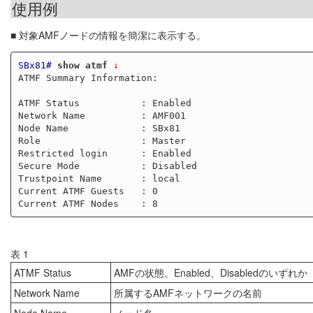
使用例
■ 対象AMFノードの情報を簡潔に表示する。
SBx81#
show atmf
 ↓
ATMF Summary Information:

ATMF Status           : Enabled

Network Name          : AMF001

Node Name             : SBx81

Role                  : Master

Restricted login      : Enabled

Secure Mode           : Disabled

Trustpoint Name       : local

Current ATMF Guests   : 0

表 1
ATMF Status
AMFの状態。Enabled、Disabledのいずれか
Network Name
所属するAMFネットワークの名前