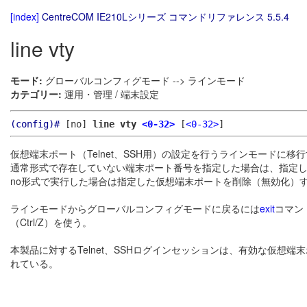
[index]
CentreCOM IE210Lシリーズ コマンドリファレンス 5.5.4
line vty
モード:
グローバルコンフィグモード --> ラインモード
カテゴリー:
運用・管理 / 端末設定
(config)#
[no]
line vty
<0-32>
[
<0-32>
]
仮想端末ポート（Telnet、SSH用）の設定を行うラインモードに移
通常形式で存在していない端末ポート番号を指定した場合は、指定
no形式で実行した場合は指定した仮想端末ポートを削除（無効化）
ラインモードからグローバルコンフィグモードに戻るには
exit
コマン
（Ctrl/Z）を使う。
本製品に対するTelnet、SSHログインセッションは、有効な仮想
れている。