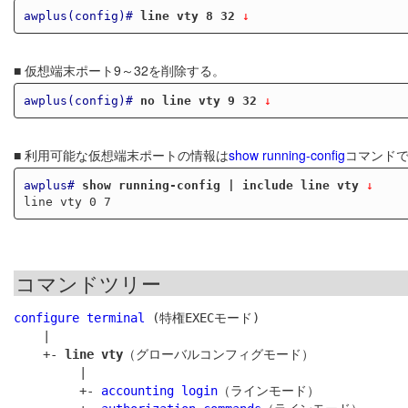
awplus(config)#
line vty 8 32
 ↓
■ 仮想端末ポート9～32を削除する。
awplus(config)#
no line vty 9 32
 ↓
■ 利用可能な仮想端末ポートの情報は
show running-config
コマンド
awplus#
show running-config | include line vty
 ↓
コマンドツリー
configure terminal
 (特権EXECモード)

    |

    +- 
line vty
（グローバルコンフィグモード）

         |

         +- 
accounting login
（ラインモード）
