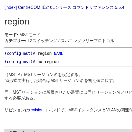
[index]
CentreCOM IE210Lシリーズ コマンドリファレンス 5.5.4
region
モード:
MSTモード
カテゴリー:
L2スイッチング / スパニングツリープロトコル
(config-mst)#
region
NAME
(config-mst)#
no region
（MSTP）MSTリージョン名を設定する。
no形式で実行した場合はMSTリージョン名を初期値に戻す。
同一MSTリージョンに所属させたい装置には同じリージョン名とリビ
する必要がある。
リビジョンは
revision
コマンドで、MSTインスタンスとVLANの関連