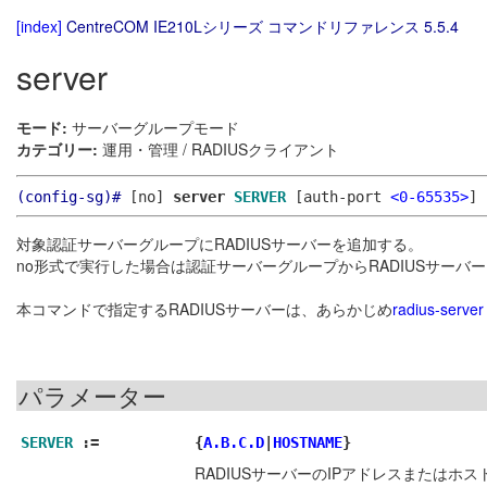
[index]
CentreCOM IE210Lシリーズ コマンドリファレンス 5.5.4
server
モード:
サーバーグループモード
カテゴリー:
運用・管理 / RADIUSクライアント
(config-sg)#
[no]
server
SERVER
[auth-port
<0-65535>
]
対象認証サーバーグループにRADIUSサーバーを追加する。
no形式で実行した場合は認証サーバーグループからRADIUSサーバ
本コマンドで指定するRADIUSサーバーは、あらかじめ
radius-server
パラメーター
SERVER
:=
{
A.B.C.D
|
HOSTNAME
}
RADIUSサーバーのIPアドレスまたはホス