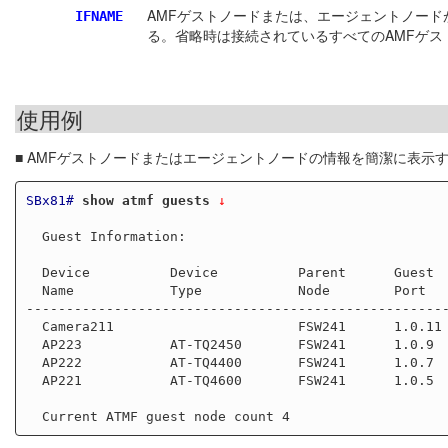
AMFゲストノードまたは、エージェントノー
IFNAME
る。省略時は接続されているすべてのAMFゲ
使用例
■ AMFゲストノードまたはエージェントノードの情報を簡潔に表示
SBx81#
show atmf guests
 ↓
  Guest Information:

  Device          Device          Parent      Guest     IP/IPv6

  Name            Type            Node        Port      Address

-----------------------------------------------------
  Camera211                       FSW241      1.0.11    192.168.1.211           

  AP223           AT-TQ2450       FSW241      1.0.9     192.168.1.223           

  AP222           AT-TQ4400       FSW241      1.0.7     192.168.1.222           

  AP221           AT-TQ4600       FSW241      1.0.5     192.168.1.221                
