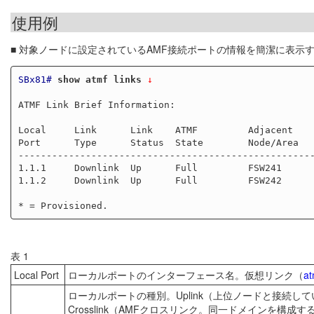
使用例
■ 対象ノードに設定されているAMF接続ポートの情報を簡潔に表示
SBx81#
show atmf links
 ↓
ATMF Link Brief Information:

Local     Link      Link    ATMF         Adjacent    
Port      Type      Status  State        Node/Area   
-----------------------------------------------------
1.1.1     Downlink  Up      Full         FSW241      
1.1.2     Downlink  Up      Full         FSW242      
表 1
Local Port
ローカルポートのインターフェース名。仮想リンク（
at
ローカルポートの種別。Uplink（上位ノードと接続して
Crosslink（AMFクロスリンク。同一ドメインを構成