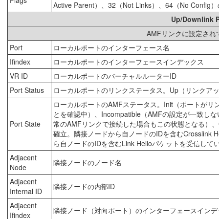
Flags
Active Parent）、32（Not Links）、64
Up/Downlink
AMFリンクに設定さ
Port
ローカルポートのインターフェース名
Ifindex
ローカルポートのインターフェースインデックス
VR ID
ローカルポートのバーチャルルーターID
Port Status
ローカルポートのリンクステータス。Up（リンクアッ
ローカルポートのAMFステータス。Init（ポートが
とを確認中）、Incompatible（AMFの設定が一
Port State
常のAMFリンクで接続した場合もこの状態となる）、O
確立。隣接ノードから自ノードのIDを含むCrosslink
ら自ノードのIDを含むLink Helloパケットを受信
Adjacent
隣接ノードのノード名
Node
Adjacent
隣接ノードの内部ID
Internal ID
Adjacent
隣接ノード（対向ポート）のインターフェースインデ
Ifindex