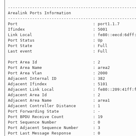
-----------------------------------------------------
Arealink Ports Information

-----------------------------------------------------
Port                               : port1.1.7

Ifindex                            : 5001

Link Local                         : fe80::eecd:6dff:
Port Status                        : Up

Port State                         : Full

Last event                         : Full

Port Area Id                       : 2

Port Area Name                     : area2

Port Area Vlan                     : 2000

Adjacent Internal ID               : 382

Adjacent Ifindex                   : 5101

Adjacent Link Local                : fe80::209:41ff:f
Adjacent Area Id                   : 2

Adjacent Area Name                 : area1

Adjacent Controller Distance       : 1

Port Forwarding State              : -

Port BPDU Receive Count            : 19

Port Sequence Number               : 0

Port Adjacent Sequence Number      : 3

Port Last Message Response         : 0
