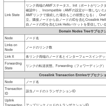
リンク両端のAMFステータス。Init（ポートがリン
確認中）、Incompatible（AMFの設定が一致し
Link State
AMFリンクで接続した場合もこの状態となる）、One
立。隣接ノードから自ノードのIDを含むCrosslink 
自ノードのIDを含むLink Helloパケットを受信し
Domain Nodes Tree
Node
ノード名
Links on
ノードのリンク数
Node
Link X
各リンク両端のノード名とインターフェースインデッ
Forwarding
リンクの転送状態。Forwarding（フォワーディング）
State
Crosslink Transaction Entr
Node
ノード名
Transaction
該当ノードのトランザクションID
ID
Uplink
Transaction
アップリンクノードのトランザクションID