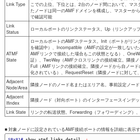
Link Type
こでの上位、下位とは、2台のノード間において、マス
たノードは同一のAMFドメインを構成し、マスターか
で確認可能
Link
ローカルポートのリンクステータス。Up（リンクアップ
Status
ローカルポートのAMFステータス。Init（ポートがリ
を確認中）、Incompatible（AMFの設定が一致し
ATMF
AMFリンクで接続した場合もこの状態となる）、OneW
State
証）、TwoWay（AMFクロスリンクの接続確立。隣接ノード
Full（AMFリンクの接続確立。隣接ノードから自ノードのI
化されている）、RequestReset（隣接ノードに対
Adjacent
隣接ノードのノード名またはエリア名。事前設定ノード
Node/Area
Adjacent
隣接ノード（対向ポート）のインターフェースインデッ
Ifindex
Link State
リンクの転送状態。Forwarding（フォワーディング）、
■ 対象ノードに設定されているAMF接続ポートの情報を詳細に表示
SBx81#
show atmf links detail 
 ↓