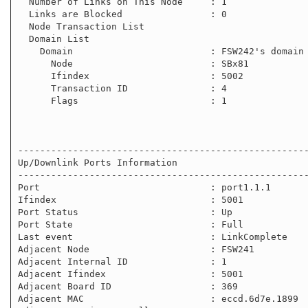
  Number of Links on This Node     : 1

  Links are Blocked                : 0

  Node Transaction List

  Domain List

    Domain                         : FSW242's domain

      Node                         : SBx81

      Ifindex                      : 5002

      Transaction ID               : 4

      Flags                        : 1

-----------------------------------------------------
Up/Downlink Ports Information

-----------------------------------------------------
Port                               : port1.1.1

Ifindex                            : 5001

Port Status                        : Up

Port State                         : Full

Last event                         : LinkComplete

Adjacent Node                      : FSW241

Adjacent Internal ID               : 1

Adjacent Ifindex                   : 5001

Adjacent Board ID                  : 369

Adjacent MAC                       : eccd.6d7e.1899
