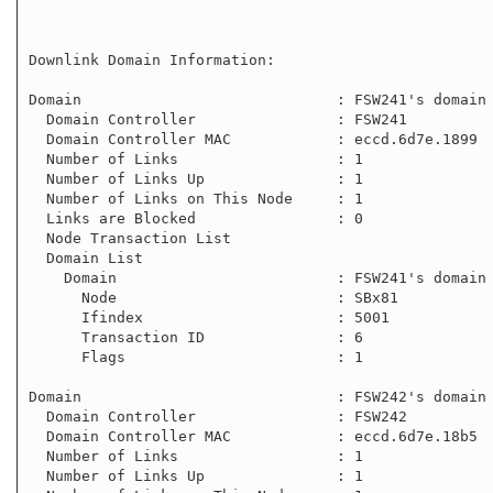
Downlink Domain Information:

Domain                             : FSW241's domain

  Domain Controller                : FSW241

  Domain Controller MAC            : eccd.6d7e.1899

  Number of Links                  : 1

  Number of Links Up               : 1

  Number of Links on This Node     : 1

  Links are Blocked                : 0

  Node Transaction List

  Domain List

    Domain                         : FSW241's domain

      Node                         : SBx81

      Ifindex                      : 5001

      Transaction ID               : 6

      Flags                        : 1

Domain                             : FSW242's domain

  Domain Controller                : FSW242

  Domain Controller MAC            : eccd.6d7e.18b5

  Number of Links                  : 1

  Number of Links Up               : 1
