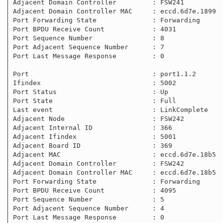
Adjacent Domain Controller         : FSW241

Adjacent Domain Controller MAC     : eccd.6d7e.1899

Port Forwarding State              : Forwarding

Port BPDU Receive Count            : 4031

Port Sequence Number               : 8

Port Adjacent Sequence Number      : 7

Port Last Message Response         : 0

Port                               : port1.1.2

Ifindex                            : 5002

Port Status                        : Up

Port State                         : Full

Last event                         : LinkComplete

Adjacent Node                      : FSW242

Adjacent Internal ID               : 366

Adjacent Ifindex                   : 5001

Adjacent Board ID                  : 369

Adjacent MAC                       : eccd.6d7e.18b5

Adjacent Domain Controller         : FSW242

Adjacent Domain Controller MAC     : eccd.6d7e.18b5

Port Forwarding State              : Forwarding

Port BPDU Receive Count            : 4095

Port Sequence Number               : 5

Port Adjacent Sequence Number      : 4

Port Last Message Response         : 0
