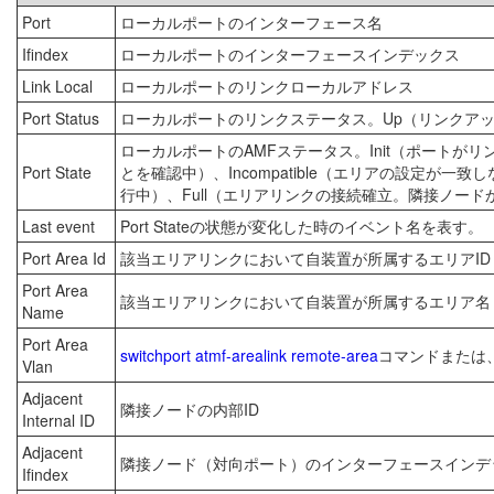
Port
ローカルポートのインターフェース名
Ifindex
ローカルポートのインターフェースインデックス
Link Local
ローカルポートのリンクローカルアドレス
Port Status
ローカルポートのリンクステータス。Up（リンクアッ
ローカルポートのAMFステータス。Init（ポートが
Port State
とを確認中）、Incompatible（エリアの設定が
行中）、Full（エリアリンクの接続確立。隣接ノードか
Last event
Port Stateの状態が変化した時のイベント名を表す。
Port Area Id
該当エリアリンクにおいて自装置が所属するエリアID
Port Area
該当エリアリンクにおいて自装置が所属するエリア名
Name
Port Area
switchport atmf-arealink remote-area
コマンドまたは
Vlan
Adjacent
隣接ノードの内部ID
Internal ID
Adjacent
隣接ノード（対向ポート）のインターフェースインデ
Ifindex