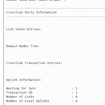
-----------------------------------------------------
Crosslink Ports Information

-----------------------------------------------------
Link State Entries:

Domain Nodes Tree:

Crosslink Transaction Entries:

Uplink Information:

Waiting for Sync                   : 1

Transaction ID                     : 1

Number of Links                    : 0

Number of Local Uplinks            : 0
