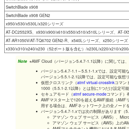
SwitchBlade x908
SwitchBlade x908 GEN2
x950/x530/x530L/x320シリーズ
AT-DC2552XS、x930/x900/x610/x550/x510/x510Lシリーズ、AT-IX
AT-AR1050V/AT-TQ6702 GEN2-R、x540Lシリーズ、x250シリーズ
x330/x310/x240/x230（52ポート版を含む）/x230L/x220/x210/x200/
Note
※AMF Cloud（バージョン5.4.7-1.1以降）に関
バージョン5.4.7-1.1～5.5.1-1.xでは、
バージョン5.5.1-2.1以降では、設定可能な
仮想クロスリンク（
atmf virtual-crosslink
コマンド
1000（5.5.1-2.1以降）とは別に1つだけ設定可
セキュアモード（
atmf secure-mode
コマンド）
AMFマスター上で120を超えるAMF接続（A
用する場合は、AMFネットワーク上の全ノードを5.
バージョン5.4.7-1.xでは次の制限があります（
アマゾン ウェブ サービス（AWS）、Micro
アマゾン ウェブ サービス（AWS）上のAM
AMFマルチテナント機能における各AMF