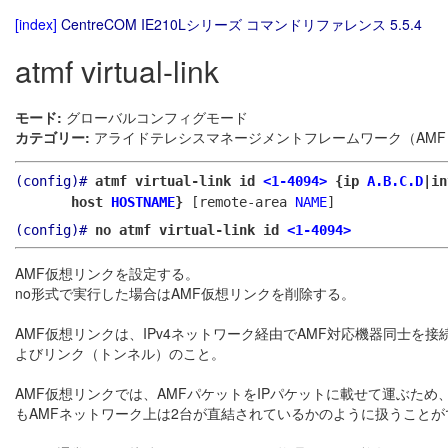
[index]
CentreCOM IE210Lシリーズ コマンドリファレンス 5.5.4
atmf virtual-link
モード:
グローバルコンフィグモード
カテゴリー:
アライドテレシスマネージメントフレームワーク（AMF）
(config)#
atmf virtual-link id
<1-4094>
{ip
A.B.C.D
|i
host
HOSTNAME
}
[remote-area
NAME
]
(config)#
no atmf virtual-link id
<1-4094>
AMF仮想リンクを設定する。
no形式で実行した場合はAMF仮想リンクを削除する。
AMF仮想リンクは、IPv4ネットワーク経由でAMF対応機器同士を
よびリンク（トンネル）のこと。
AMF仮想リンクでは、AMFパケットをIPパケットに載せて運ぶため
もAMFネットワーク上は2台が直結されているかのように扱うことが