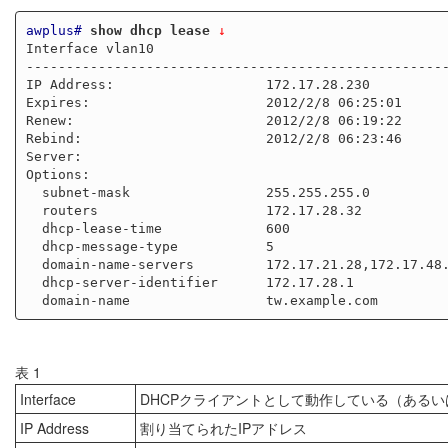
awplus#
show dhcp lease
 ↓
Interface vlan10

-----------------------------------------------------
IP Address:                   172.17.28.230

Expires:                      2012/2/8 06:25:01

Renew:                        2012/2/8 06:19:22

Rebind:                       2012/2/8 06:23:46

Server:

Options:

  subnet-mask                 255.255.255.0

  routers                     172.17.28.32

  dhcp-lease-time             600

  dhcp-message-type           5

  domain-name-servers         172.17.21.28,172.17.48.48,172.17.28.1

  dhcp-server-identifier      172.17.28.1

表 1
Interface
DHCPクライアントとして動作している（ある
IP Address
割り当てられたIPアドレス