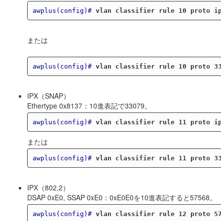
awplus(config)#
vlan classifier rule 10 proto i
または
awplus(config)#
vlan classifier rule 10 proto 3
IPX（SNAP）
Ethertype 0x8137：10進表記で33079。
awplus(config)#
vlan classifier rule 11 proto i
または
awplus(config)#
vlan classifier rule 11 proto 3
IPX（802.2）
DSAP 0xE0, SSAP 0xE0：0xE0E0を10進表記すると57568。
awplus(config)#
vlan classifier rule 12 proto 5