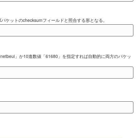
れたIPXパケットのchecksumフィールドと照合する形となる。
トコル名「netbeui」か10進数値「61680」を指定すれば自動的に両方のパケッ