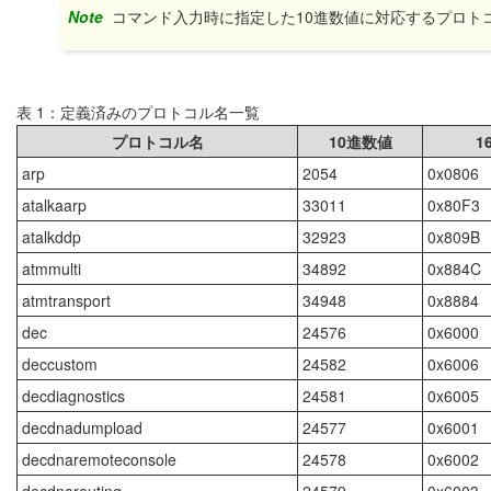
Note
コマンド入力時に指定した10進数値に対応するプロ
表 1：定義済みのプロトコル名一覧
プロトコル名
10進数値
1
arp
2054
0x0806
atalkaarp
33011
0x80F3
atalkddp
32923
0x809B
atmmulti
34892
0x884C
atmtransport
34948
0x8884
dec
24576
0x6000
deccustom
24582
0x6006
decdiagnostics
24581
0x6005
decdnadumpload
24577
0x6001
decdnaremoteconsole
24578
0x6002