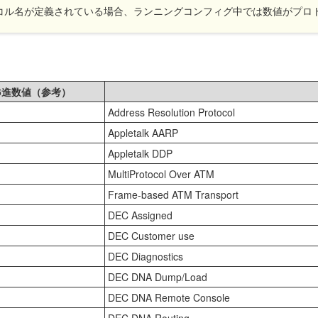
トコル名が定義されている場合、ランニングコンフィグ中では数値がプロ
6進数値（参考）
Address Resolution Protocol
Appletalk AARP
Appletalk DDP
MultiProtocol Over ATM
Frame-based ATM Transport
DEC Assigned
DEC Customer use
DEC Diagnostics
DEC DNA Dump/Load
DEC DNA Remote Console