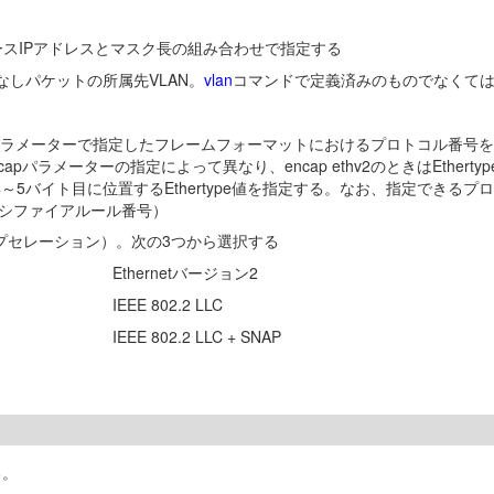
ースIPアドレスとマスク長の組み合わせで指定する
しパケットの所属先VLAN。
vlan
コマンドで定義済みのものでなくて
apパラメーターで指定したフレームフォーマットにおけるプロトコル番号
メーターの指定によって異なり、encap ethv2のときはEthertype値
の4～5バイト目に位置するEthertype値を指定する。なお、指定できるプロトコル名の
ラシファイアルール番号）
キャプセレーション）。次の3つから選択する
Ethernetバージョン2
IEEE 802.2 LLC
IEEE 802.2 LLC + SNAP
る。