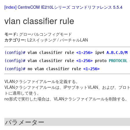
[index]
CentreCOM IE210Lシリーズ コマンドリファレンス 5.5.4
vlan classifier rule
モード:
グローバルコンフィグモード
カテゴリー:
L2スイッチング / バーチャルLAN
(config)#
vlan classifier rule
<1-256>
ipv4
A.B.C.D/M
(config)#
vlan classifier rule
<1-256>
proto
PROTOCOL
(config)#
no vlan classifier rule
<1-256>
VLANクラシファイアルールを定義する。
VLANクラシファイアルールは、IPサブネットVLAN、および、プ
トに適用して使う。
no形式で実行した場合は、VLANクラシファイアルールを削除する。
パラメーター