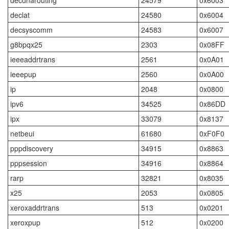
decdnarouting
24579
0x6003
declat
24580
0x6004
decsyscomm
24583
0x6007
g8bpqx25
2303
0x08FF
ieeeaddrtrans
2561
0x0A01
ieeepup
2560
0x0A00
ip
2048
0x0800
ipv6
34525
0x86DD
ipx
33079
0x8137
netbeui
61680
0xF0F0
pppdiscovery
34915
0x8863
pppsession
34916
0x8864
rarp
32821
0x8035
x25
2053
0x0805
xeroxaddrtrans
513
0x0201
xeroxpup
512
0x0200