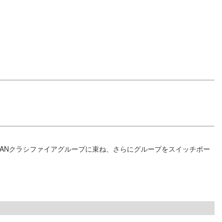
VLANクラシファイアグループに束ね、さらにグループをスイッチポー