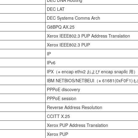
DEC DNA Routing
DEC LAT
DEC Systems Comms Arch
G8BPQ AX.25
Xerox IEEE802.3 PUP Address Translation
Xerox IEEE802.3 PUP
IP
IPv6
IPX（※ encap ethv2 および encap snapllc 用）
IBM NETBIOS/NETBEUI（※ 61681(0xF
PPPoE discovery
PPPoE session
Reverse Address Resolution
CCITT X.25
Xerox PUP Address Translation
Xerox PUP