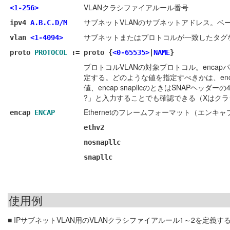
VLANクラシファイアルール番号
<1-256>
サブネットVLANのサブネットアドレス。ベ
ipv4
A.B.C.D/M
サブネットまたはプロトコルが一致したタグな
vlan
<1-4094>
proto
PROTOCOL
:=
proto {
<0-65535>
|
NAME
}
プロトコルVLANの対象プロトコル。enc
定する。どのような値を指定すべきかは、encapパラ
値、encap snapllcのときはSNAPヘッダー
?」と入力することでも確認できる（Xはク
Ethernetのフレームフォーマット（エン
encap
ENCAP
ethv2
nosnapllc
snapllc
使用例
■ IPサブネットVLAN用のVLANクラシファイアルール1～2を定義す